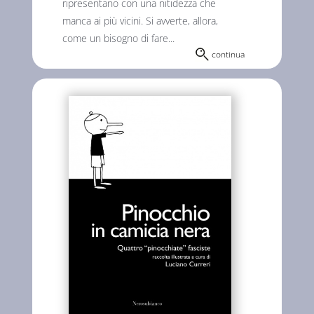
ripresentano con una nitidezza che
manca ai più vicini. Si avverte, allora,
come un bisogno di fare...
continua