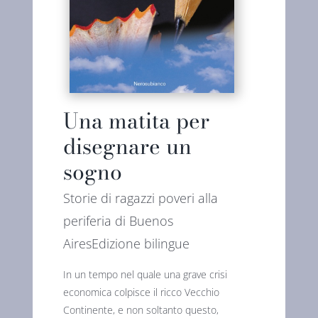
Una matita per
disegnare un
sogno
Storie di ragazzi poveri alla
periferia di Buenos
AiresEdizione bilingue
In un tempo nel quale una grave crisi
economica colpisce il ricco Vecchio
Continente, e non soltanto questo,