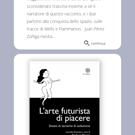
sconsiderato trascina insieme a sé il
narratore di questo racconto, e i due
partono alla conquista dello spazio, sulle
tracce di Wells e Flammarion... Juan Pérez
Zúñiga rivisita...
continua