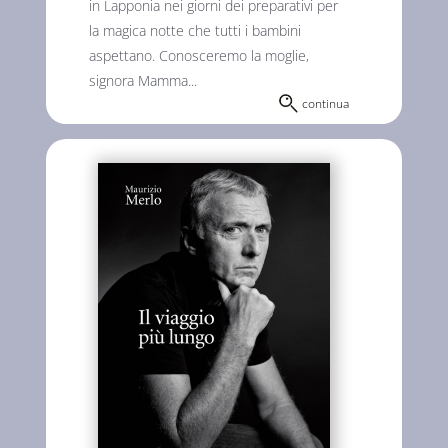
in Lapponia nei giorni dei preparativi per
la magica notte che tutti i bambini
aspettano. Conosceremo la moglie,
signora Mamma...
continua