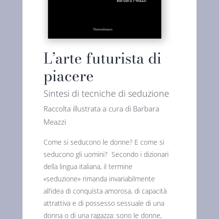
L’arte futurista di
piacere
Sintesi di tecniche di seduzione
Raccolta illustrata a cura di Barbara
Meazzi
Come si seducono le donne? E come si
seducono gli uomini? Secondo i dizionari
della lingua italiana, il termine
«seduzione» rimanda invariabilmente
all’idea di conquista amorosa, di capacità
attrattiva e di possesso sessuale di una
donna o di una ragazza: sono le donne,