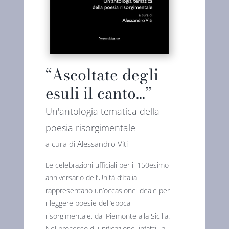
“Ascoltate degli
esuli il canto…”
Un'antologia tematica della
poesia risorgimentale
a cura di Alessandro Viti
Le celebrazioni ufficiali per il 150esimo
anniversario dell’Unità d’Italia
rappresentano un’occasione ideale per
rileggere poesie dell’epoca
risorgimentale, dal Piemonte alla Sicilia.
Nel processo di unificazione, infatti, la