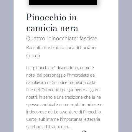
Pinocchio in
camicia nera
Quattro “pinocchiate” fasciste
Raccolta illustrata a cura di Luciano
Curreri
Le “pinocchiate” discendono, come è
noto, dal personaggio immortalato dal
capolavoro di Collodi e muovono dalla
fine dell'Ottocento per giungere ai giorni
nostri, in seno a una tradizione che le ha
spesso snobbate come repliche noiose e
indecorose de Le avventure di Pinocchio.
Certo, sublimarne l'importanza letteraria
sarebbe arbitrario; non,...