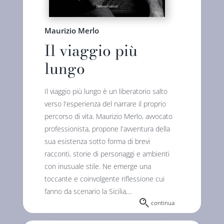
Maurizio Merlo
Il viaggio più
lungo
Il viaggio più lungo è un liberatorio salto
verso l'esperienza del narrare il proprio
percorso di vita. Maurizio Merlo, avvocato
professionista, propone l'avventura della
sua esistenza sotto forma di brevi
racconti, storie di personaggi e ambienti
con inusuale stile. Ne emerge una
toccante e coinvolgente riflessione cui
fanno da scenario la Sicilia,...
continua