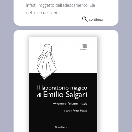
infatti, l’oggetto dell’adescamento. Sia
detto
en passant
:...
continua