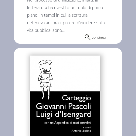
letteratura ha rivestito un ruolo di primo
piano: in tempi in cui la scrittura
deteneva ancora il potere d’incidere sulla
vita pubblica, sono...
continua