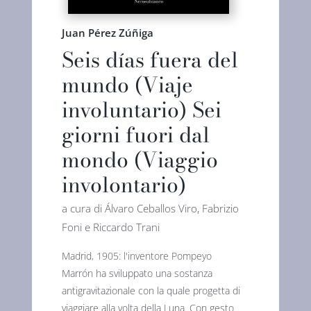
Juan Pérez Zúñiga
Seis días fuera del
mundo (Viaje
involuntario) Sei
giorni fuori dal
mondo (Viaggio
involontario)
a cura di Álvaro Ceballos Viro, Fabrizio
Foni e Riccardo Trani
Madrid, 1905: l'inventore Pompeyo
Marrón ha sviluppato una sostanza
antigravitazionale con la quale progetta di
viaggiare alla volta della Luna. Con gesto