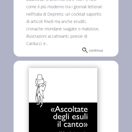
come il più moderno tra i giornali letterari
nell’Italia di Depretis: un cocktail saporito
di articoli frivoli ma anche eruditi,
cronache mondane svagate o maliziose,
illustrazioni accattivanti, poesie di
Carducci e...
continua