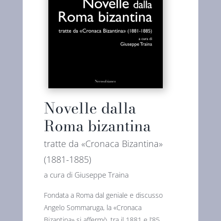
Novelle dalla
Roma bizantina
tratte da «Cronaca Bizantina»
(1881-1885)
a cura di Giuseppe Traina
Fondata a Roma dal geniale e discusso
Angelo Sommaruga, la «Cronaca
Bizantina» si affermò, tra il 1881 e l’85,