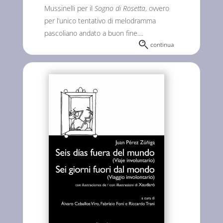
Mussinelli per il
Sogno di Rosetta
, ovvero
per l’unico tentativo di melodramma
pascoliano andato a buon fine....
continua