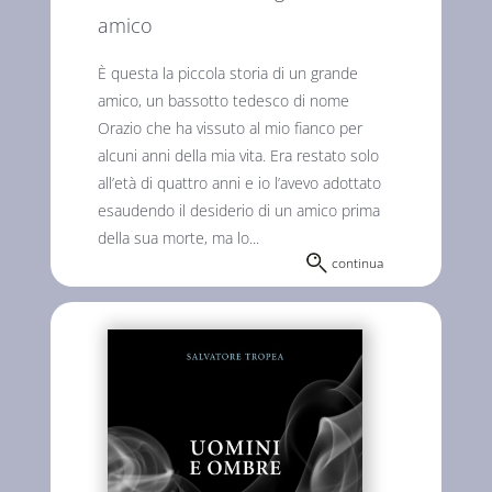
amico
È questa la piccola storia di un grande
amico, un bassotto tedesco di nome
Orazio che ha vissuto al mio fianco per
alcuni anni della mia vita. Era restato solo
all’età di quattro anni e io l’avevo adottato
esaudendo il desiderio di un amico prima
della sua morte, ma lo...
continua