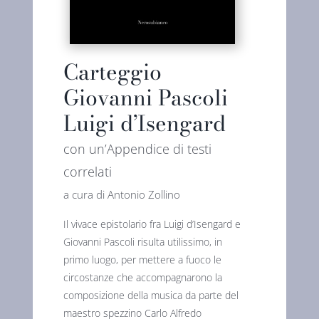
Carteggio
Giovanni Pascoli
Luigi d’Isengard
con un’Appendice di testi
correlati
a cura di Antonio Zollino
Il vivace epistolario fra Luigi d’Isengard e
Giovanni Pascoli risulta utilissimo, in
primo luogo, per mettere a fuoco le
circostanze che accompagnarono la
composizione della musica da parte del
maestro spezzino Carlo Alfredo