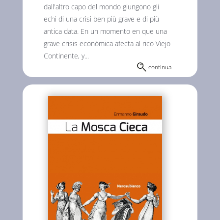
dall'altro capo del mondo giungono gli
echi di una crisi ben più grave e di più
antica data. En un momento en que una
grave crisis económica afecta al rico Viejo
Continente, y...
continua