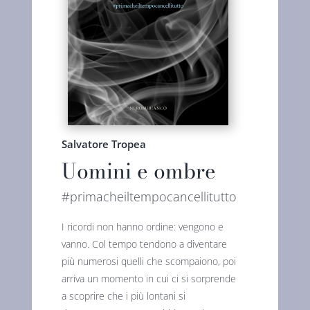
Salvatore Tropea
Uomini e ombre
#primacheiltempocancellitutto
I ricordi non hanno ordine: vengono e
vanno. Col tempo tendono a diventare
più numerosi quelli che scompaiono, poi
arriva un momento in cui ci si sorprende
a scoprire che i più lontani si