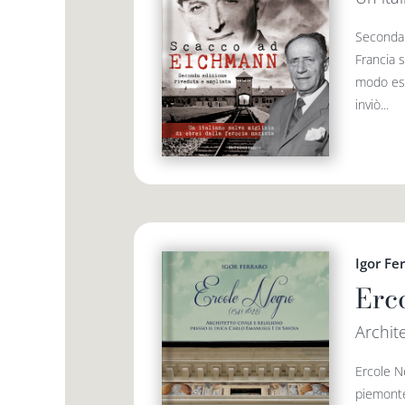
Seconda 
Francia s
modo est
inviò...
Igor Fe
Erc
Archite
Ercole N
piemontes