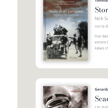
Tommas
Stor
Nick Sa
con la 
Due date
estremi b
italiani c
Gerard
Sca
Un ital