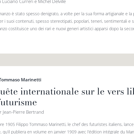
i Luciano Curreri e Michel Delville
manzo è stato spesso denigrato, a volte per la sua forma artigianale e la po
er i suoi contenuti, spesso stereotipati, popolari, teneri, sentimentali e 
zo costituisce uno dei rari e nuovi generi artistici apparsi dopo la seco
 Tommaso Marinetti
ête internationale sur le vers l
futurisme
r Jean-Pierre Bertrand
re 1905 Filippo Tommaso Marinetti, le chef des futuristes italiens, lanc
e, qu’il publiera en volume en janvier 1909 avec l’édition intégrale du M