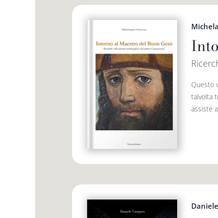
Michel
Int
Ricerc
Questo v
talvolta 
assiste a
Daniel