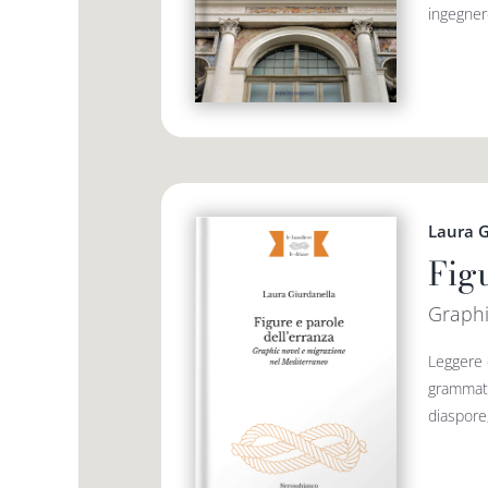
ingegnere
Laura G
Fig
Graphi
Leggere e
grammatic
diaspore,