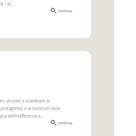
 I di...
continua
ato, provare a scardinare la
rotago­nisti e ai testimoni delle
ca dell’indiffe­renza e...
continua