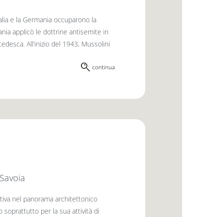
alia e la Germania occuparono la
ania applicò le dottrine antisemite in
desca. All’inizio del 1943, Mussolini
continua
 Savoia
ativa nel panorama architettonico
soprattutto per la sua attività di