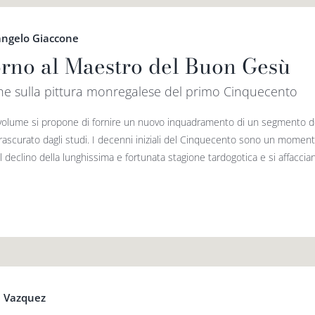
angelo Giaccone
orno al Maestro del Buon Gesù
he sulla pittura monregalese del primo Cinquecento
olume si propone di fornire un nuovo inquadramento di un segmento del
trascurato dagli studi. I decenni iniziali del Cinquecento sono un momento
l declino della lunghissima e fortunata stagione tardogotica e si affacciano
e Vazquez