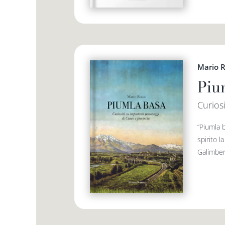
Mario 
Piu
Curios
“Piumla b
spirito l
Galimbert