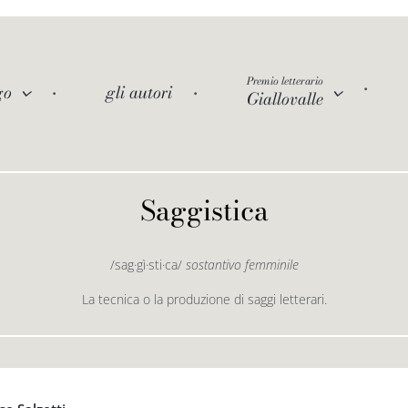
Premio letterario
go
gli autori
Giallovalle
Saggistica
/sag·gì·sti·ca/
sostantivo femminile
La tecnica o la produzione di saggi letterari.