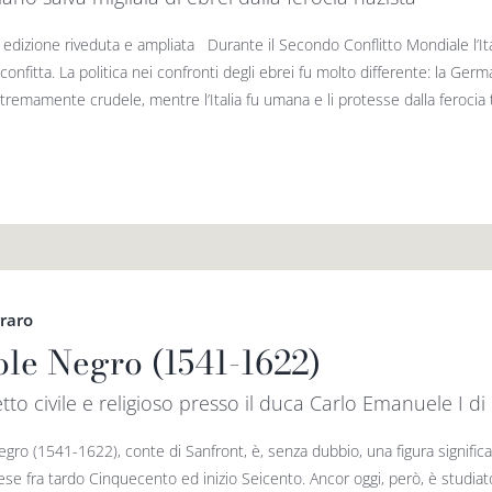
edizione riveduta e ampliata Durante il Secondo Conflitto Mondiale l’It
confitta. La politica nei confronti degli ebrei fu molto differente: la Germ
remamente crudele, mentre l’Italia fu umana e li protesse dalla ferocia te
rraro
ole Negro (1541-1622)
tto civile e religioso presso il duca Carlo Emanuele I di
egro (1541-1622), conte di Sanfront, è, senza dubbio, una figura signific
e fra tardo Cinquecento ed inizio Seicento. Ancor oggi, però, è studiato 