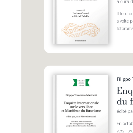
a cura d
Il fotoro
a volte p
fotoroman
Filippo
Enqu
du 
édité pa
En octob
vers libr