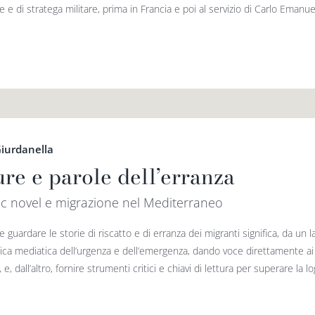
 e di stratega militare, prima in Francia e poi al servizio di Carlo Emanuele
iurdanella
ure e parole dell’erranza
c novel e migrazione nel Mediterraneo
 guardare le storie di riscatto e di erranza dei migranti significa, da un l
a media­tica dell’urgenza e dell’emergenza, dando voce diretta­men­te ai p
 e, dall’altro, fornire strumenti critici e chiavi di lettura per superare la logi