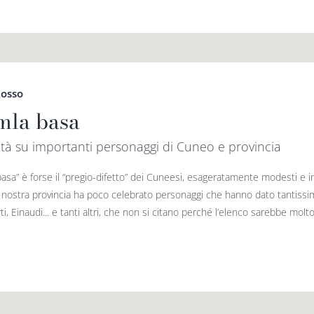
Rosso
mla basa
ità su importanti personaggi di Cuneo e provincia
asa” è forse il “pregio-difetto” dei Cuneesi, esageratamente modesti e in
a nostra provincia ha poco celebrato personaggi che hanno dato tantis­simo al
i, Einaudi... e tanti altri, che non si citano perché l’elenco sarebbe molto