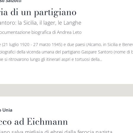
o Salzotti
ia di un partigiano
ntoro: la Sicilia, il lager, le Langhe
documentazione biografica di Andrea Leto
 (21 luglio 1920 - 27 marzo 1945) e due paesi (Alcamo, in Sicilia e Bene
iografici della vicenda umana del partigiano Gaspare Santoro (nome di bat
he si ritrovarono lungo gli itinerari aspri e tortuosi della...
o Unia
cco ad Eichmann
iano salva migliaia di ebrei dalla ferocia nazista