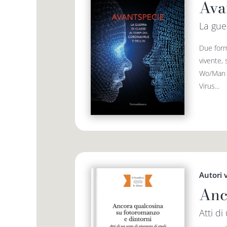
Ava
La guer
Due form
vivente, 
Wo/Man G
Virus...
Autori 
Anc
Atti di