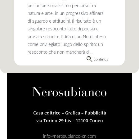
per un personalissimo percorso tra
natura e arte, in un progressivo affinarsi
di sguardo e attitudini. Il risultato è un
singolare resoconto fatto di poesia e
prosa a scandire l'idea di un Nord inteso
come privilegiato luogo dello spirito: un
resoconto che non mancherà di...
continua
Casa editrice – Grafica – Pubblicità
via Torino 29 bis – 12100 Cuneo
info@nerosubianco-cn.com