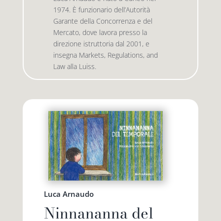
1974. È funzionario dell’Autorità
Garante della Concorrenza e del
Premio letterario Giallovalle
le onde
Mercato, dove lavora presso la
direzione istruttoria dal 2001, e
insegna Markets, Regulations, and
il tuo carrello
il porto
Law alla Luiss.
Search
i traghetti
for:
le zattere
i fuori collana
Luca Arnaudo
Ninnananna del