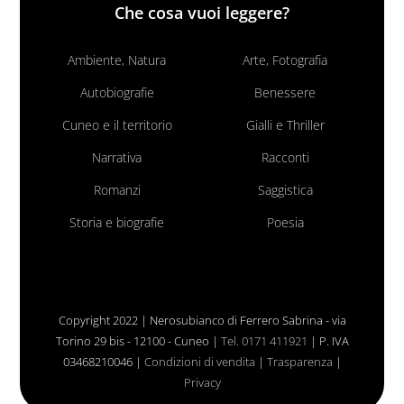
Che cosa vuoi leggere?
Ambiente, Natura
Arte, Fotografia
Autobiografie
Benessere
Cuneo e il territorio
Gialli e Thriller
Narrativa
Racconti
Romanzi
Saggistica
Storia e biografie
Poesia
Copyright 2022 | Nerosubianco di Ferrero Sabrina - via
Torino 29 bis - 12100 - Cuneo |
Tel. 0171 411921
| P. IVA
03468210046 |
Condizioni di vendita
|
Trasparenza
|
Privacy