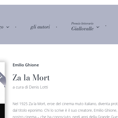
Premio letterario
go
gli autori
Giallovalle
Emilio Ghione
Za la Mort
a cura di Denis Lotti
Nel 1925 Za la Mort, eroe del cinema muto italiano, diventa pro
dal titolo eponimo. Chi lo scrive è il suo creatore, Emilio Ghione, 
nostro cinema – che ha conosciuto, negli anni della Grande Guer