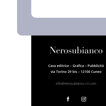
12,00€.
4,00€.
Casa editrice – Grafica – Pubblicità
via Torino 29 bis – 12100 Cuneo
info@nerosubianco-cn.com