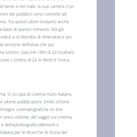
el bene e nel male, la sua carriera. Con
iamini del pubblico sono costretti ad
ia. Tra questi ultimi troviamo anche
la base di questo romanzo. Ma già
endice a «Il Mondo» di Amendola e poi
la versione definitiva che qui
a sonoro. Giacché i film di Za risultano
essivo
L’ombra di Za la Mort
) è l’unica
ema. Si occupa di cinema muto italiano,
ue ultime pubblicazioni:
Emilio Ghione
immagini cinematografiche on line
 un unico volume, del saggio sul cinema
 e dell’autobiografia (
Memorie e
Italiana per le Ricerche di Storia del