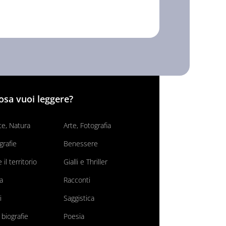
osa vuoi leggere?
e, Natura
Arte, Fotografia
grafie
Benessere
il territorio
Gialli e Thriller
va
Racconti
i
Saggistica
 biografie
Poesia