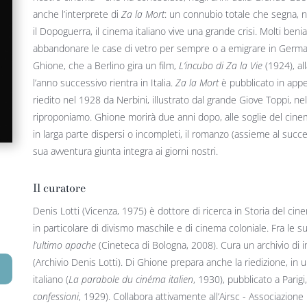
anche l’interprete di
Za la Mort
: un connubio totale che segna, n
il Dopoguerra, il cinema italiano vive una grande crisi. Molti ben
abbandonare le case di vetro per sempre o a emigrare in German
Ghione, che a Berlino gira un film,
L’incubo di Za la Vie
(1924), al
l’anno successivo rientra in Italia.
Za la Mort
è pubblicato in app
riedito nel 1928 da Nerbini, illustrato dal grande Giove Toppi, nel
riproponiamo. Ghione morirà due anni dopo, alle soglie del cinem
in larga parte dispersi o incompleti, il romanzo (assieme al succ
sua avventura giunta integra ai giorni nostri.
Il curatore
Denis Lotti (Vicenza, 1975) è dottore di ricerca in Storia del cin
in particolare di divismo maschile e di cinema coloniale. Fra le s
l’ultimo apache
(Cineteca di Bologna, 2008). Cura un archivio di 
(Archivio Denis Lotti). Di Ghione prepara anche la riedizione, in
italiano (
La parabole du cinéma italien
, 1930), pubblicato a Parigi,
confessioni
, 1929). Collabora attivamente all’Airsc - Associazione 