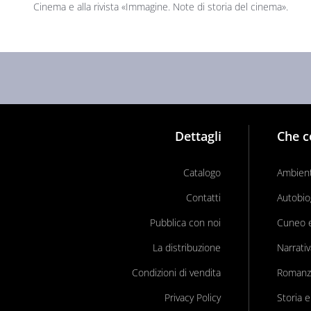
Cinema e alla rivista «Immagine. Note di storia del cinema».
Dettagli
Che c
Catalogo
Ambient
Contatti
Autobio
Pubblica con noi
Cuneo e 
La distribuzione
Narrati
Condizioni di vendita
Romanz
Privacy Policy
Storia e