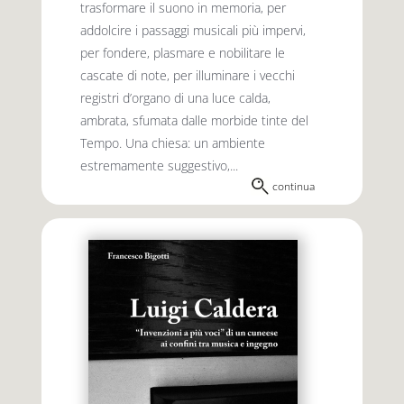
trasformare il suono in memoria, per
addolcire i passaggi musicali più impervi,
per fondere, plasmare e nobilitare le
cascate di note, per illuminare i vecchi
registri d’organo di una luce calda,
ambrata, sfumata dalle morbide tinte del
Tempo. Una chiesa: un ambiente
estremamente suggestivo,...
continua