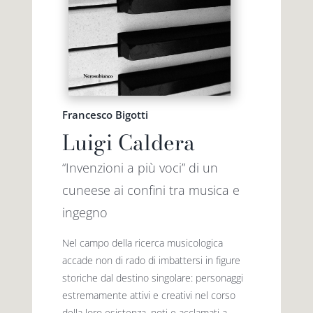
Francesco Bigotti
Luigi Caldera
“Invenzioni a più voci” di un
cuneese ai confini tra musica e
ingegno
Nel campo della ricerca musicologica
accade non di rado di imbattersi in figure
storiche dal destino singolare: personaggi
estremamente attivi e creativi nel corso
della loro esistenza, noti e acclamati a