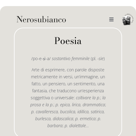
Skip
to
content
Toggle
Navigation
noi
Poesia
il catalogo
/po-e-ṣì-a/
sostantivo femminile
(pl.
-sìe
)
Arte di esprimere, con parole disposte
gli autori
le bandiere le drizze
metricamente in versi, un’immagine, un
fatto, un pensiero, un sentimento, una
fantasia, che traducono un’esperienza
e-book
le bandiere le bandiere in verticale
soggettiva o universale:
coltivare la p.
;
la
prosa e la p.
;
p. epica, lirica, drammatica
;
p. cavalleresca, bucolica, idillica, satirica,
outlet
le drizze
burlesca, didascalica
;
p. ermetica
;
p.
barbara
;
p. dialettale…
contatti
le golette