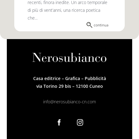
recenti, finora inedite. Un arco temporale
di più di vent’anni, una ricerca poetica
che...
continua
Casa editrice – Grafica – Pubblicità
via Torino 29 bis – 12100 Cuneo
info@nerosubianco-cn.com