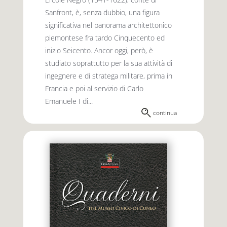
Sanfront, è, senza dubbio, una figura
significativa nel panorama architettonico
piemontese fra tardo Cinquecento ed
inizio Seicento. Ancor oggi, però, è
studiato soprattutto per la sua attività di
ingegnere e di stratega militare, prima in
Francia e poi al servizio di Carlo
Emanuele I di...
continua