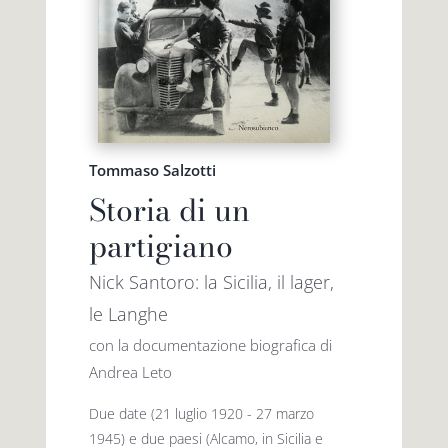
Premio letterario Giallovalle
le onde
il tuo carrello
il porto
Tommaso Salzotti
Search
i traghetti
Storia di un
for:
partigiano
le zattere
Nick Santoro: la Sicilia, il lager,
le Langhe
i fuori collana
con la documentazione biografica di
Andrea Leto
Due date (21 luglio 1920 - 27 marzo
1945) e due paesi (Alcamo, in Sicilia e