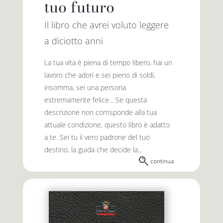
tuo futuro
Il libro che avrei voluto leggere
a diciotto anni
La tua vita è piena di tempo libero, hai un
lavoro che adori e sei pieno di soldi,
insomma, sei una persona
estremamente felice... Se questa
descrizione non corrisponde alla tua
attuale condizione, questo libro è adatto
a te. Sei tu il vero padrone del tuo
destino, la guida che decide la...
continua