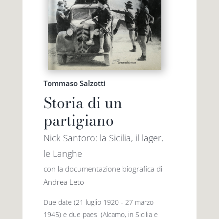
Premio letterario Giallovalle
le onde
il tuo carrello
il porto
Tommaso Salzotti
Search
i traghetti
Storia di un
for:
partigiano
le zattere
Nick Santoro: la Sicilia, il lager,
le Langhe
i fuori collana
con la documentazione biografica di
Andrea Leto
Due date (21 luglio 1920 - 27 marzo
1945) e due paesi (Alcamo, in Sicilia e