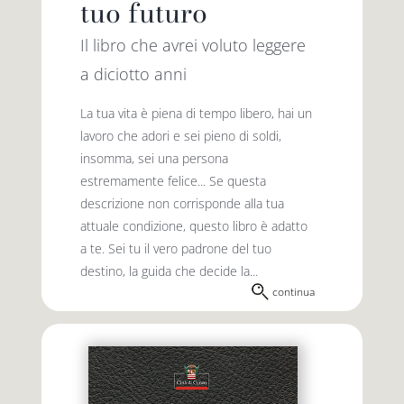
tuo futuro
Il libro che avrei voluto leggere
a diciotto anni
La tua vita è piena di tempo libero, hai un
lavoro che adori e sei pieno di soldi,
insomma, sei una persona
estremamente felice... Se questa
descrizione non corrisponde alla tua
attuale condizione, questo libro è adatto
a te. Sei tu il vero padrone del tuo
destino, la guida che decide la...
continua