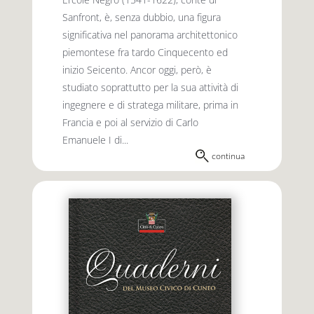
Sanfront, è, senza dubbio, una figura
significativa nel panorama architettonico
piemontese fra tardo Cinquecento ed
inizio Seicento. Ancor oggi, però, è
studiato soprattutto per la sua attività di
ingegnere e di stratega militare, prima in
Francia e poi al servizio di Carlo
Emanuele I di...
continua