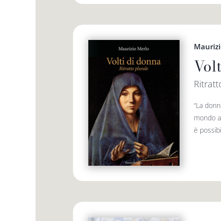
Maurizi
Vol
Ritratt
“La donn
mondo at
è possibi