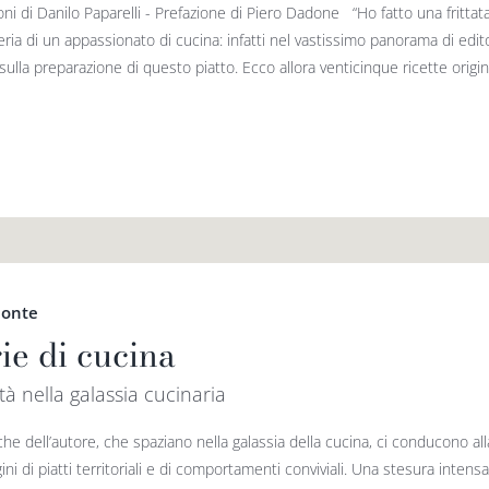
ioni di Danilo Paparelli - Prefazione di Piero Dadone “Ho fatto una fritt
reria di un appassionato di cucina: infatti nel vastissimo panorama di edit
 sulla preparazione di questo piatto. Ecco allora venticinque ricette original
Conte
ie di cucina
tà nella galassia cucinaria
che dell’autore, che spaziano nella galassia della cucina, ci conducono a
gini di piatti territoriali e di comportamenti conviviali. Una stesura inte