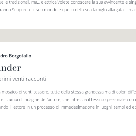
elle tradizionali, ma... elettrica.Volete conoscere la sua avvincente e si
anno.Scoprirete il suo mondo e quello della sua famiglia allargata: il marit
dro Borgotallo
ander
primi venti racconti
osaico di venti tessere, tutte della stessa grandezza ma di colori differe
i e i campi di indagine dell’autore, che intreccia il tessuto personale c
endo il lettore in un processo di immedesimazione in luoghi, tempi ed epi