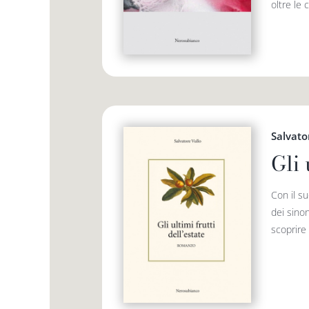
oltre le 
Salvato
Gli 
Con il su
dei sinon
scoprire 