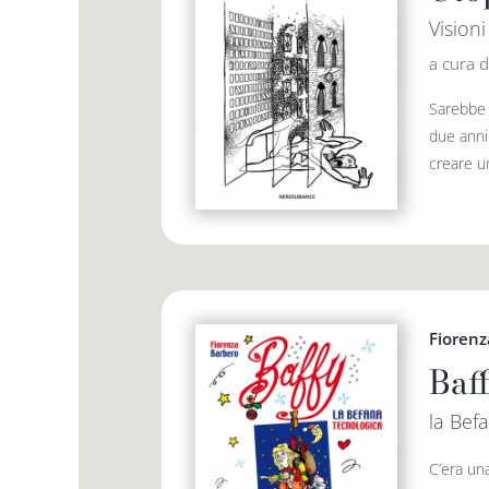
Vision
a cura d
Sarebbe r
due anni
creare un
Fiorenz
Baf
la Bef
C’era una