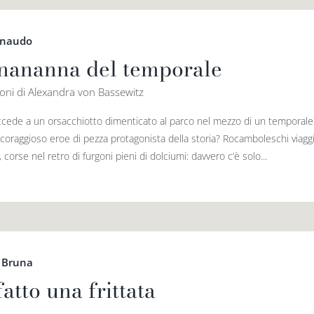
rnaudo
nananna del temporale
zioni di Alexandra von Bassewitz
cede a un orsacchiotto dimen­tica­to al parco nel mezzo di un tempo­rale?
 coraggioso eroe di pezza protagonista della storia? Rocamboleschi viaggi a
i, corse nel retro di furgoni pieni di dolciumi: davvero c’è solo...
 Bruna
atto una frittata