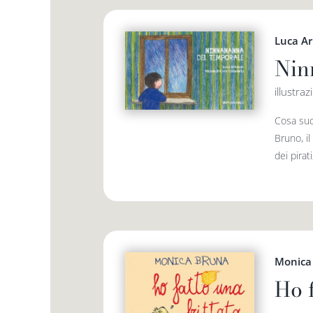
Luca A
Nin
illustra
Cosa suc
Bruno, il
dei pirat
Monica
Ho f