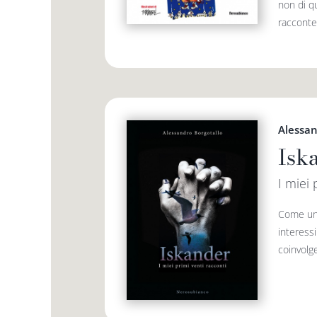
non di qu
racconter
Alessan
Isk
I miei 
Come un m
interess
coinvolg