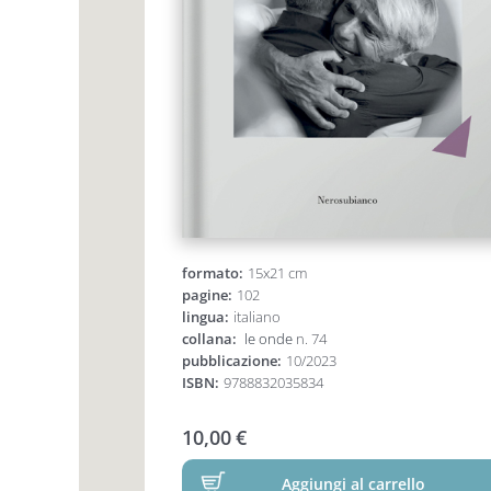
formato:
15x21 cm
pagine:
102
lingua:
italiano
collana:
le onde
n. 74
pubblicazione:
10/2023
ISBN:
9788832035834
10,00
€
Aggiungi al carrello