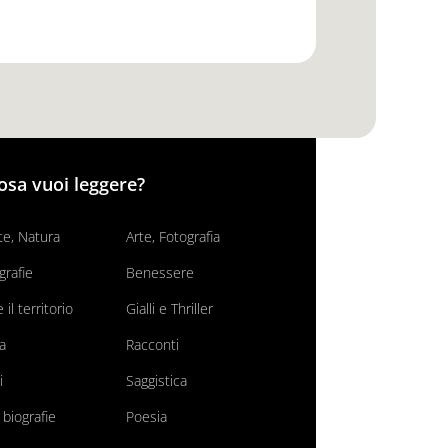
osa vuoi leggere?
e, Natura
Arte, Fotografia
grafie
Benessere
il territorio
Gialli e Thriller
va
Racconti
i
Saggistica
 biografie
Poesia