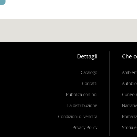
Dettagli
Che c
Catalogo
Ambient
Contatti
Autobio
Pubblica con noi
Cuneo e 
La distribuzione
Narrati
Condizioni di vendita
Romanz
Privacy Policy
Storia e