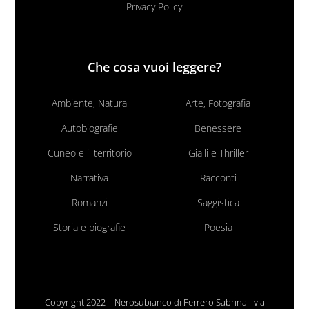
Privacy Policy
Che cosa vuoi leggere?
Ambiente, Natura
Arte, Fotografia
Autobiografie
Benessere
Cuneo e il territorio
Gialli e Thriller
Narrativa
Racconti
Romanzi
Saggistica
Storia e biografie
Poesia
Copyright 2022 | Nerosubianco di Ferrero Sabrina - via