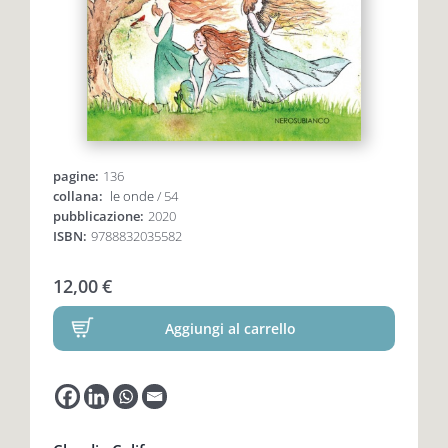
Premio letterario Giallovalle
le onde
il tuo carrello
il porto
pagine:
136
Search
i traghetti
collana:
le onde
/ 54
for:
pubblicazione:
2020
ISBN:
9788832035582
le zattere
12,00
€
i fuori collana
Aggiungi al carrello