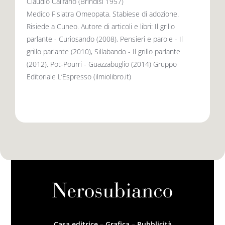
Claudio Califano (Brindisi 1957)
Medico Fisiatra Omeopata. Stabiese di adozione.
Risiede a Cuneo. Autore di articoli e libri: Il grillo
parlante - Curiosando (2008), Pensieri e parole - Il
grillo parlante (2010), Sillabando - Il grillo parlante
(2012), Pot-Pourri - Guazzabuglio (2014) Gruppo
Editoriale L’Espresso (ilmiolibro.it)
Casa editrice – Grafica – Pubblicità