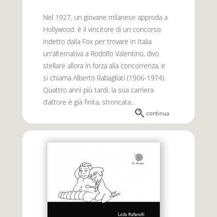
Nel 1927, un giovane milanese approda a
Hollywood: è il vincitore di un concorso
indetto dalla Fox per trovare in Italia
un'alternativa a Rodolfo Valentino, divo
stellare allora in forza alla concorrenza, e
si chiama Alberto Rabagliati (1906-1974).
Quattro anni più tardi, la sua carriera
d’attore è già finita, stroncata...
continua