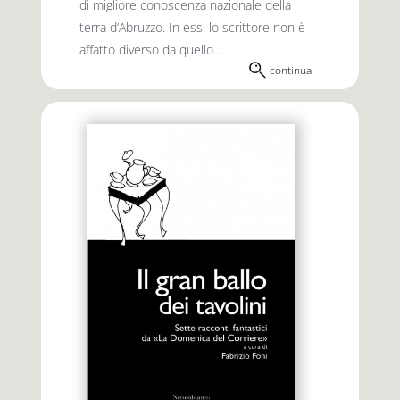
di migliore conoscenza nazionale della
terra d’Abruzzo. In essi lo scrittore non è
affatto diverso da quello...
continua