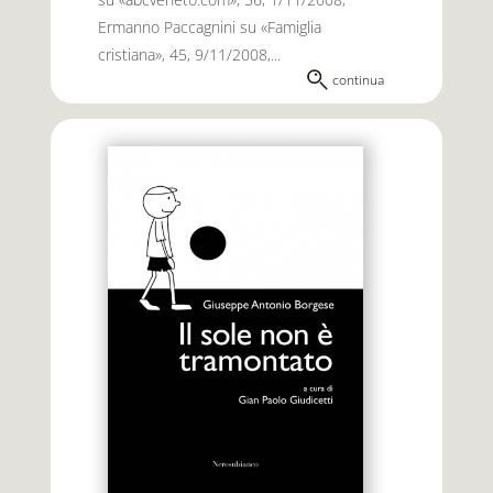
Ermanno Paccagnini su «Famiglia
cristiana», 45, 9/11/2008,...
continua