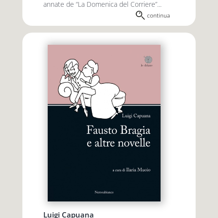
annate de “La Domenica del Corriere”...
continua
Luigi Capuana