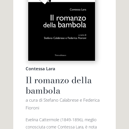
Contessa Lara
Il romanzo della
bambola
a cura di Stefano Calabrese e Federica
Fioroni
Evelina Cattermole (1849-1896), meglio
conosciuta come Contessa Lara, è nota