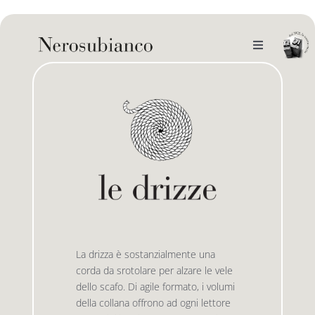
Skip
to
content
Toggle
Navigation
noi
il catalogo
gli autori
le bandiere le drizze
e-book
le bandiere le bandiere in verticale
La drizza è sostanzialmente una
outlet
le drizze
corda da srotolare per alzare le vele
dello scafo. Di agile formato, i volumi
della collana offrono ad ogni lettore
contatti
le golette