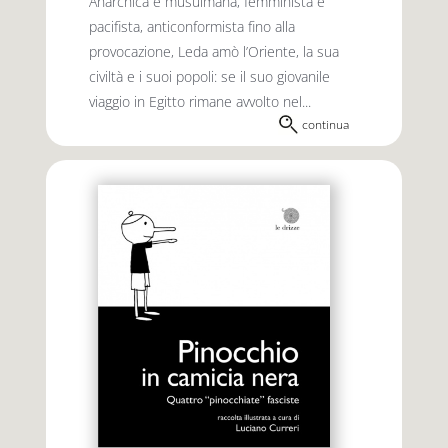
Anarchica e musulmana, femminista e
pacifista, anticonformista fino alla
provocazione, Leda amò l’Oriente, la sua
civiltà e i suoi popoli: se il suo giovanile
viaggio in Egitto rimane avvolto nel...
continua