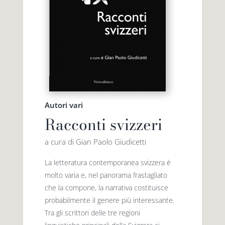
Autori vari
Racconti svizzeri
a cura di Gian Paolo Giudicetti
La letteratura contemporanea svizzera è
molto varia e, nel panorama frastagliato
che la compone, la narrativa costituisce
probabilmente il genere più­ interessante.
Tra gli scrittori delle tre regioni