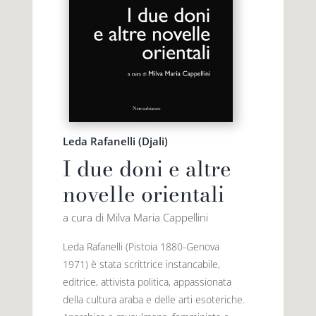
Leda Rafanelli (Djali)
I due doni e altre
novelle orientali
a cura di Milva Maria Cappellini
Leda Rafanelli (Pistoia 1880-Genova
1971) è stata scrittrice instancabile,
editrice, attivista politica, appassionata
della cultura araba e delle arti esoteriche.