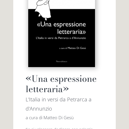
«Una espressione
letteraria»
L'Italia in versi da Petrarca a
d'Annunzio
a cura di Matteo Di Gesù