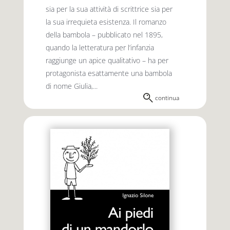
sia per la sua attività di scrittrice sia per
la sua irrequieta esistenza. Il romanzo
della bambola – pubblicato nel 1895,
quando la letteratura per l’infanzia
raggiunge un apice qualitativo – ha per
protagonista esattamente una bambola
di nome Giulia,...
continua