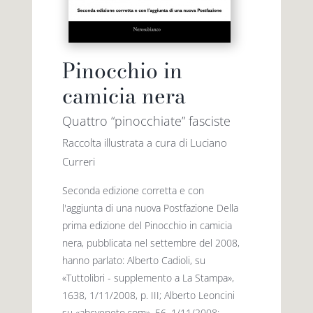
Pinocchio in
camicia nera
Quattro “pinocchiate” fasciste
Raccolta illustrata a cura di Luciano
Curreri
Seconda edizione corretta e con
l'aggiunta di una nuova Postfazione Della
prima edizione del Pinocchio in camicia
nera, pubblicata nel settembre del 2008,
hanno parlato: Alberto Cadioli, su
«Tuttolibri - supplemento a La Stampa»,
1638, 1/11/2008, p. III; Alberto Leoncini
su «abcveneto.com», 56, 1/11/2008;