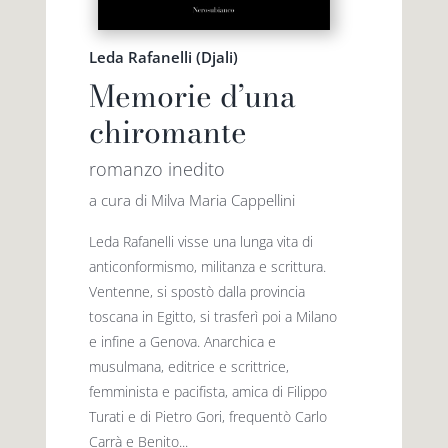
Leda Rafanelli (Djali)
Memorie d’una
chiromante
romanzo inedito
a cura di Milva Maria Cappellini
Leda Rafanelli visse una lunga vita di
anticonformismo, militanza e scrittura.
Ventenne, si spostò dalla provincia
toscana in Egitto, si trasferì poi a Milano
e infine a Genova. Anarchica e
musulmana, editrice e scrittrice,
femminista e pacifista, amica di Filippo
Turati e di Pietro Gori, frequentò Carlo
Carrà e Benito...