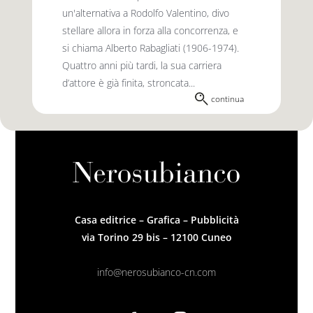
un'alternativa a Rodolfo Valentino, divo
stellare allora in forza alla concorrenza, e
si chiama Alberto Rabagliati (1906-1974).
Quattro anni più tardi, la sua carriera
d’attore è già finita, stroncata...
continua
Casa editrice – Grafica – Pubblicità
via Torino 29 bis – 12100 Cuneo
info@nerosubianco-cn.com