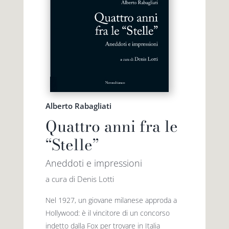
Alberto Rabagliati
Quattro anni fra le
“Stelle”
Aneddoti e impressioni
a cura di Denis Lotti
Nel 1927, un giovane milanese approda a
Hollywood: è il vincitore di un concorso
indetto dalla Fox per trovare in Italia