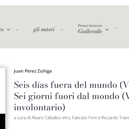
Premio letterario
go
gli autori
Giallovalle
Juan Pérez Zúñiga
Seis días fuera del mundo (V
Sei giorni fuori dal mondo (
involontario)
a cura di Álvaro Ceballos Viro, Fabrizio Foni e Riccardo Tran