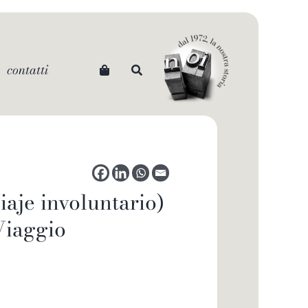
contatti
iaje involuntario)
Viaggio
i