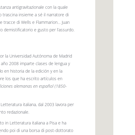
anza antigravitazionale con la quale
o trascina insieme a sé il narratore di
lle tracce di Wells e Flammarion… Juan
do demistificatorio e gusto per l’assurdo.
a por la Universidad Autónoma de Madrid
l año 2008 imparte clases de lengua y
o en historia de la edición y en la
e los que ha escrito artículos en
iciones alemanas en español (1850-
 Letteratura italiana, dal 2003 lavora per
nto redazionale.
to in Letteratura italiana a Pisa e ha
ruendo poi di una borsa di post-dottorato