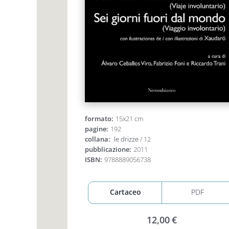
formato:
15x21 cm
pagine:
192
collana:
le drizze
/ 12
pubblicazione:
2011
ISBN:
9788889056738

Cartaceo
PDF
12,00
€