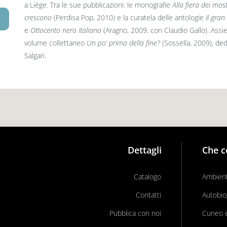
a Liège. Tra le sue pubblicazioni: le monografie
Alla fiera dei most
crescono
(Perdisa Pop, 2010) e la curatela delle antologie
Il gran 
e
Ottocento nero italiano
(Aragno, 2009, con Claudio Gallo). Assie
volume collettaneo
Un po’ prima della fine?
(Sossella, 2009), dedi
Salgari.
Dettagli
Che c
Catalogo
Ambient
Contatti
Autobio
Pubblica con noi
Cuneo e 