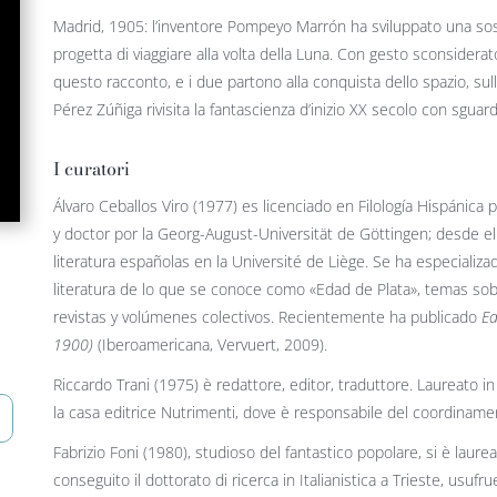
Madrid, 1905: l’inventore Pompeyo Marrón ha sviluppato una sost
progetta di viaggiare alla volta della Luna. Con gesto sconsiderat
questo racconto, e i due partono alla conquista dello spazio, su
Pérez Zúñiga rivisita la fantascienza d’inizio XX secolo con sguar
I curatori
Álvaro Ceballos Viro (1977) es licenciado en Filología Hispánic
y doctor por la Georg-August-Universität de Göttingen; desde e
literatura españolas en la Université de Liège. Se ha especializad
literatura de lo que se conoce como «Edad de Plata», temas sobr
revistas y volúmenes colectivos. Recientemente ha publicado
Ed
1900)
(Iberoamericana, Vervuert, 2009).
Riccardo Trani (1975) è redattore, editor, traduttore. Laureato in
la casa editrice Nutrimenti, dove è responsabile del coordiname
Fabrizio Foni (1980), studioso del fantastico popolare, si è laurea
conseguito il dottorato di ricerca in Italianistica a Trieste, usuf