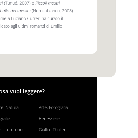
ri
(Tunué, 2007) e
Piccoli mostri
ballo dei tavolini
(Nerosubianco, 2008)
me a Luciano Curreri ha curato il
cato agli ultimi romanzi di Emilio
osa vuoi leggere?
e, Natura
Arte, Fotografia
grafie
Benessere
il territorio
Gialli e Thriller