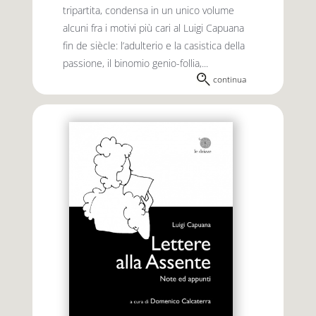
tripartita, condensa in un unico volume
alcuni fra i motivi più cari al Luigi Capuana
fin de siècle: l’adulterio e la casistica della
passione, il binomio genio-follia,...
continua