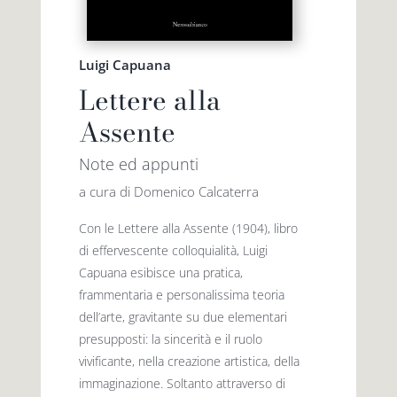
Luigi Capuana
Lettere alla
Assente
Note ed appunti
a cura di Domenico Calcaterra
Con le Lettere alla Assente (1904), libro
di effervescente colloquialità, Luigi
Capuana esibisce una pratica,
frammentaria e personalissima teoria
dell’arte, gravitante su due elementari
presupposti: la sincerità e il ruolo
vivificante, nella creazione artistica, della
immaginazione. Soltanto attraverso di