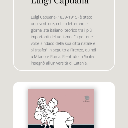
Luigi Capuana
Luigi Capuana (1839-1915) è stato
Premio letterario Giallovalle
le onde
uno scrittore, critico letterario e
giornalista italiano, teorico tra i più
il tuo carrello
il porto
importanti del Verismo. Fu per due
volte sindaco della sua città natale e
si trasferì in seguito a Firenze, quindi
Search
i traghetti
a Milano e Roma. Rientrato in Sicilia
for:
insegnò all’Università di Catania.
le zattere
i fuori collana