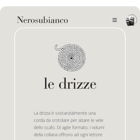
Skip
to
content
Toggle
Navigation
noi
il catalogo
gli autori
le bandiere le drizze
e-book
le bandiere le bandiere in verticale
La drizza è sostanzialmente una
outlet
le drizze
corda da srotolare per alzare le vele
dello scafo. Di agile formato, i volumi
della collana offrono ad ogni lettore
contatti
le golette