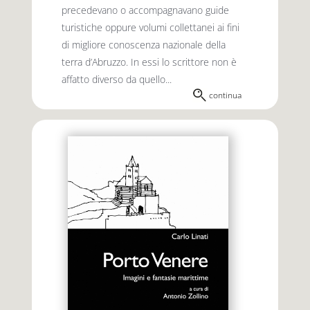
precedevano o accompagnavano guide
turistiche oppure volumi collettanei ai fini
di migliore conoscenza nazionale della
terra d’Abruzzo. In essi lo scrittore non è
affatto diverso da quello...
continua