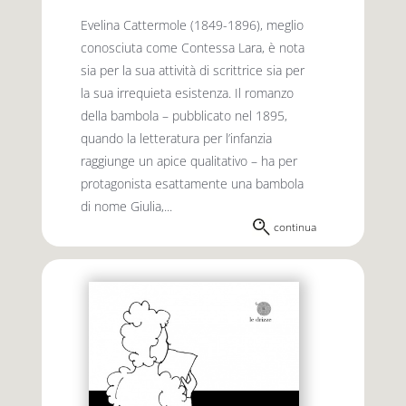
Evelina Cattermole (1849-1896), meglio
conosciuta come Contessa Lara, è nota
sia per la sua attività di scrittrice sia per
la sua irrequieta esistenza. Il romanzo
della bambola – pubblicato nel 1895,
quando la letteratura per l’infanzia
raggiunge un apice qualitativo – ha per
protagonista esattamente una bambola
di nome Giulia,...
continua