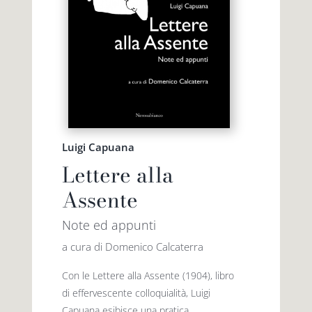
Luigi Capuana
Lettere alla
Assente
Note ed appunti
a cura di Domenico Calcaterra
Con le Lettere alla Assente (1904), libro
di effervescente colloquialità, Luigi
Capuana esibisce una pratica,