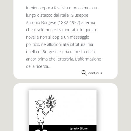
In piena epoca fascista e prossimo a un
lungo distacco dall’Italia, Giuseppe
Antonio Borgese (1882-1952) afferma
che il sole non è tramontato. In queste
novelle non si coglie un messaggio
politico, né allusioni alla dittatura, ma
quella di Borgese è una risposta etica
ancor prima che letteraria. L’affermazione
della ricerca...
continua