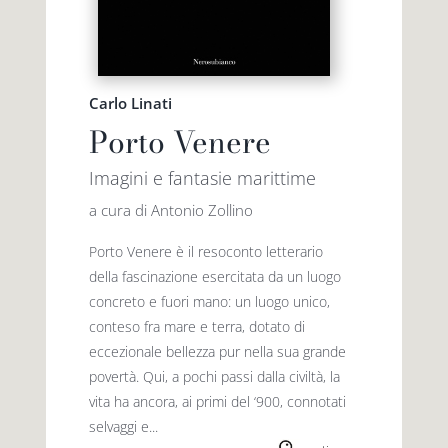
Carlo Linati
Porto Venere
Imagini e fantasie marittime
a cura di Antonio Zollino
Porto Venere è il resoconto letterario
della fascinazione esercitata da un luogo
concreto e fuori mano: un luogo unico,
conteso fra mare e terra, dotato di
eccezionale bellezza pur nella sua grande
povertà. Qui, a pochi passi dalla civiltà, la
vita ha ancora, ai primi del ‘900, connotati
selvaggi e...