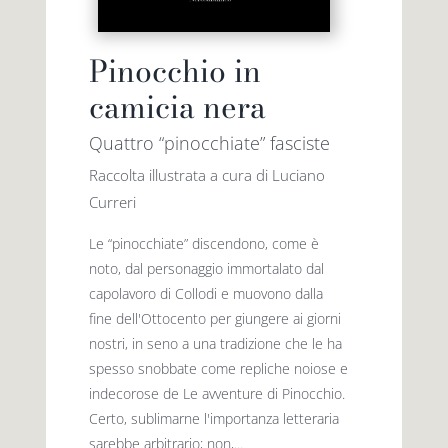
Pinocchio in
camicia nera
Quattro “pinocchiate” fasciste
Raccolta illustrata a cura di Luciano
Curreri
Le “pinocchiate” discendono, come è
noto, dal personaggio immortalato dal
capolavoro di Collodi e muovono dalla
fine dell'Ottocento per giungere ai giorni
nostri, in seno a una tradizione che le ha
spesso snobbate come repliche noiose e
indecorose de Le avventure di Pinocchio.
Certo, sublimarne l'importanza letteraria
sarebbe arbitrario; non,...