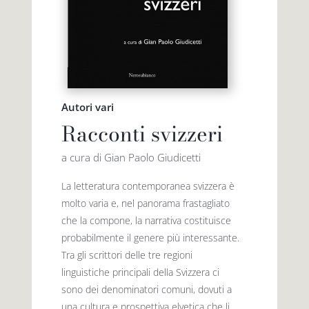
Autori vari
Racconti svizzeri
a cura di Gian Paolo Giudicetti
La letteratura contemporanea svizzera è
molto varia e, nel panorama frastagliato
che la compone, la narrativa costituisce
probabilmente il genere più­ interessante.
Tra gli scrittori delle tre regioni
linguistiche principali della Svizzera ci
sono dei denominatori comuni, dovuti a
una cultura e prospettiva elvetica che li