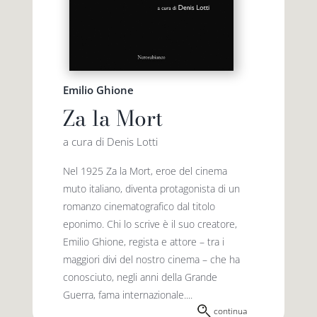
Emilio Ghione
Za la Mort
a cura di Denis Lotti
Nel 1925 Za la Mort, eroe del cinema
muto italiano, diventa protagonista di un
romanzo cinematografico dal titolo
eponimo. Chi lo scrive è il suo creatore,
Emilio Ghione, regista e attore – tra i
maggiori divi del nostro cinema – che ha
conosciuto, negli anni della Grande
Guerra, fama internazionale....
continua