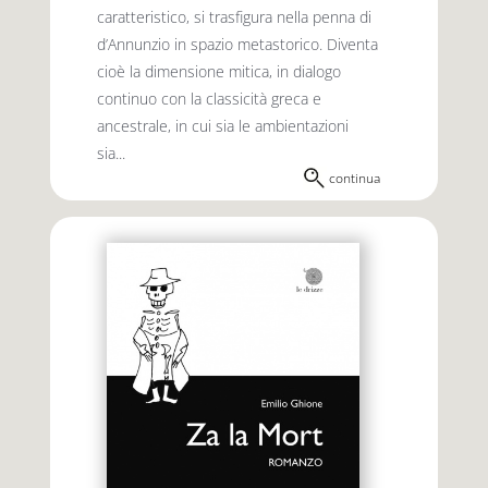
caratteristico, si trasfigura nella penna di
d’Annunzio in spazio metastorico. Diventa
cioè la dimensione mitica, in dialogo
continuo con la classicità greca e
ancestrale, in cui sia le ambientazioni
sia...
continua