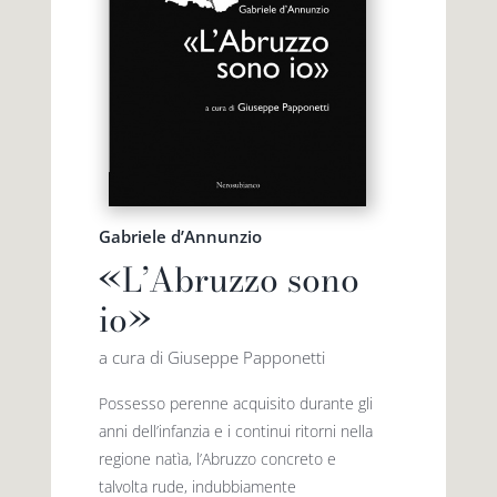
Gabriele d’Annunzio
«L’Abruzzo sono
io»
a cura di Giuseppe Papponetti
Possesso perenne acquisito durante gli
anni dell’infanzia e i continui ritorni nella
regione natìa, l’Abruzzo concreto e
talvolta rude, indubbiamente