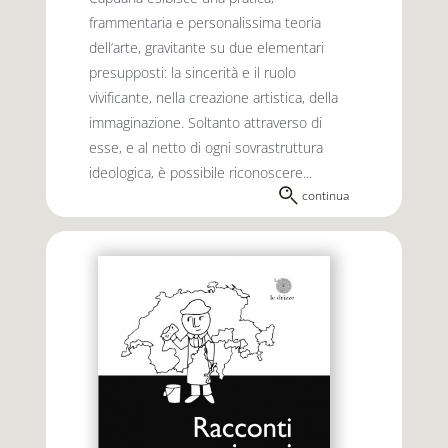
frammentaria e personalissima teoria
dell’arte, gravitante su due elementari
presupposti: la sincerità e il ruolo
vivificante, nella creazione artistica, della
immaginazione. Soltanto attraverso di
esse, e al netto di ogni sovrastruttura
ideologica, è possibile riconoscere...
continua