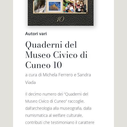
Autori vari
Quaderni del
Museo Civico di
Cuneo 10
a cura di Michela Ferrero e Sandra
Viada
Il decimo numero dei “Quaderni del
Museo Civico di Cuneo” raccoglie,
dall’archeologia alla museografia, dalla
numismatica al welfare culturale,
contributi che testimoniano il carattere