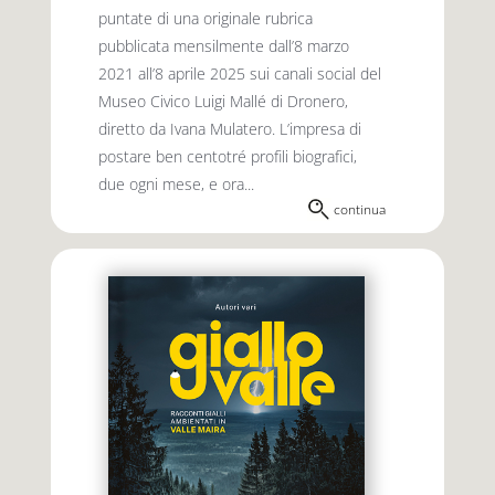
puntate di una originale rubrica
pubblicata mensilmente dall’8 marzo
2021 all’8 aprile 2025 sui canali social del
Museo Civico Luigi Mallé di Dronero,
diretto da Ivana Mulatero. L’impresa di
postare ben centotré profili biografici,
due ogni mese, e ora...
continua