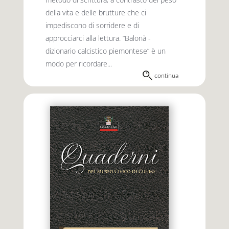
della vita e delle brutture che ci
impediscono di sorridere e di
approcciarci alla lettura. “Balonà -
dizionario calcistico piemontese” è un
modo per ricordare...
continua