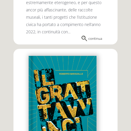
estremamente eterogeneo, e per questo
ancor più affascinante, delle raccolte
museali, i tanti progetti che l’istituzione
civica ha portato a compimento nell’anno
2022, in continuità con...
continua