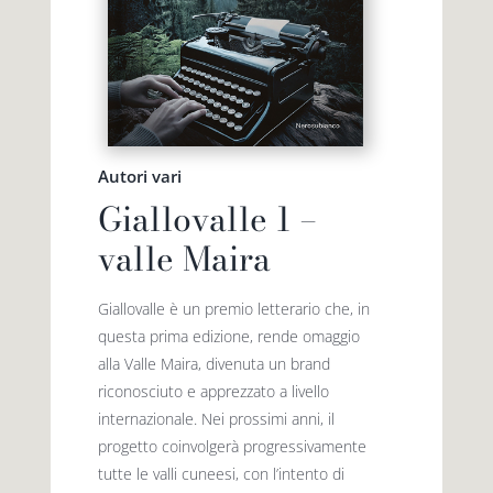
Autori vari
Giallovalle 1 –
valle Maira
Giallovalle è un premio letterario che, in
questa prima edizione, rende omaggio
alla Valle Maira, divenuta un brand
riconosciuto e apprezzato a livello
interna­zionale. Nei prossimi anni, il
progetto coinvolgerà progressivamente
tutte le valli cuneesi, con l’intento di