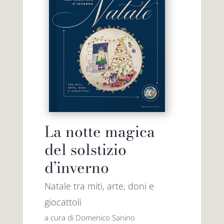
La notte magica
del solstizio
d’inverno
Natale tra miti, arte, doni e
giocattoli
a cura di Domenico Sanino