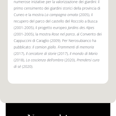
numerose iniziative per la valorizzazione dei giardini: il
primo censimento dei giardini storici della provincia di
Cuneo e la mostra
La campagna ornata
(2005), il
recupero del parco del castello del Roccolo a Busca
(2001-2005), il progetto europeo
Jardins des Alpes
(2001-2005), la mostra
Rose nel parco
, al Convento dei
Cappuccini di Caraglio (2009). Per Nerosubianco ha
pubblicato:
Il camion giallo. Frammenti di memoria
(2017),
Il cercatore di storie
(2017),
Il mondo di Mario
(2018),
La coscienza dell’ombra
(2020),
Prendersi cura
di sé
(2020).