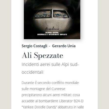
Sergio Costagli
-
Gerardo Unia
Ali Spezzate
Incidenti aerei sulle Alpi sud-
occidentali
Durante il secondo conflitto mondiale
sulle montagne del Cuneese
precipitarono alcuni aerei militari: cosa
accadde al bombardiere Liberator B24-D
“Yankee Doodle Dandy” abbattuto in valle