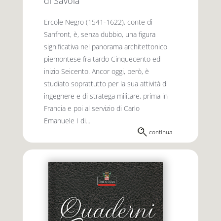
di Savoia
Ercole Negro (1541-1622), conte di
Sanfront, è, senza dubbio, una figura
significativa nel panorama architettonico
piemontese fra tardo Cinquecento ed
inizio Seicento. Ancor oggi, però, è
studiato soprattutto per la sua attività di
ingegnere e di stratega militare, prima in
Francia e poi al servizio di Carlo
Emanuele I di...
continua