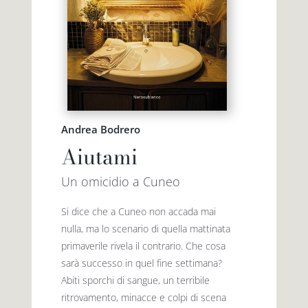
Andrea Bodrero
Aiutami
Un omicidio a Cuneo
Si dice che a Cuneo non accada mai
nulla, ma lo scenario di quella mattinata
primaverile rivela il contrario. Che cosa
sarà successo in quel fine settimana?
Abiti sporchi di sangue, un terribile
ritrovamento, minacce e colpi di scena