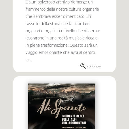
Da un polveroso archivio riemerge un
frammento della nostra cultura organaria
che sembrava esser dimenticato; un
tassello della storia che fa ricordare
organari e organisti di livello che vissero e
lavorarono in una realtà musicale ricca e
in piena trasformazione. Questo sarà un
viaggio emozionante che avrà al centro
la...
continua