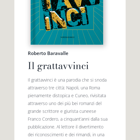
Premio letterario Giallovalle
le onde
il tuo carrello
il porto
Roberto Baravalle
Search
i traghetti
Il grattavvinci
for:
Il grattavvinci è una parodia che si snoda
le zattere
attraverso tre città: Napoli, una Roma
pienamente distopica e Cuneo, rivisitata
i fuori collana
attraverso uno dei più bei romanzi del
grande scrittore e giurista cuneese
Franco Cordero, a cinquant’anni dalla sua
pubblicazione. Al lettore il divertimento
dei riconoscimenti e dei rimandi, in una