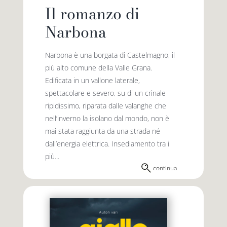
Il romanzo di
Narbona
Narbona è una borgata di Castelmagno, il
più alto comune della Valle Grana.
Edificata in un vallone laterale,
spettacolare e severo, su di un crinale
ripidissimo, riparata dalle valanghe che
nell’inverno la isolano dal mondo, non è
mai stata raggiunta da una strada né
dall’energia elettrica. Insediamento tra i
più...
continua