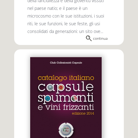
della fanciullezza e della gioventù vissuti
nel paese natio; e il paese è un
microcosmo con le sue istituzioni, i suoi
riti, le sue funzioni, le sue feste, gli usi
consolidati da generazioni: un sito ove...
continua