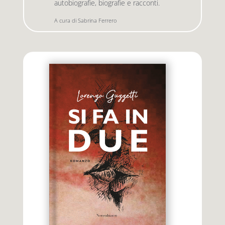
autobiografie, biografie e racconti.
A cura di Sabrina Ferrero
Premio letterario Giallovalle
le onde
il tuo carrello
il porto
Search
i traghetti
for:
le zattere
i fuori collana