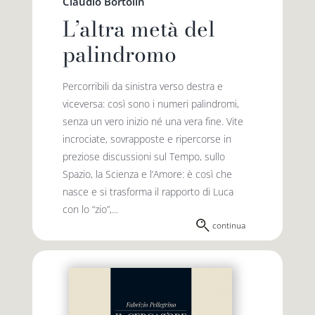
Claudio Bortolin
L’altra metà del
palindromo
Percorribili da sinistra verso destra e
viceversa: così sono i numeri palindromi,
senza un vero inizio né una vera fine. Vite
incro­ciate, sovrapposte e ripercorse in
prezio­se discussioni sul Tempo, sullo
Spazio, la Scienza e l’Amore: è così che
nasce e si trasforma il rapporto di Luca
con lo “zio”,...
continua