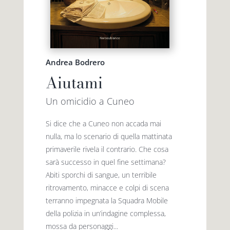
Andrea Bodrero
Aiutami
Un omicidio a Cuneo
Si dice che a Cuneo non accada mai
nulla, ma lo scenario di quella mattinata
primaverile rivela il contrario. Che cosa
sarà successo in quel fine settimana?
Abiti sporchi di sangue, un terribile
ritrovamento, minacce e colpi di scena
terranno impegnata la Squadra Mobile
della polizia in un’indagine complessa,
mossa da personaggi...