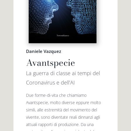
Daniele Vazquez
Avantspecie
La guerra di classe ai tempi del
Coronavirus e dell’AI
Due forme-di-vita che chiamiamo
Avantspecie, molto diverse eppure molto
simili, alle estremità del movimento del
vivente, sono diventate reali dinnanzi agli
attuali rapporti di produzione. Da una