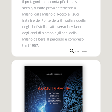
Il protagonista racconta più di mezzo
secolo, vissuto prevalentemente a
Milano: dalla Milano di Rocco e i suoi
fratelli e del Ponte della Ghisolfa a quella
degli chef stellati, attraverso la Milano
degli anni di piombo e gli anni della
Milano da bere. Il percorso è compreso
tra il 1957...
continua