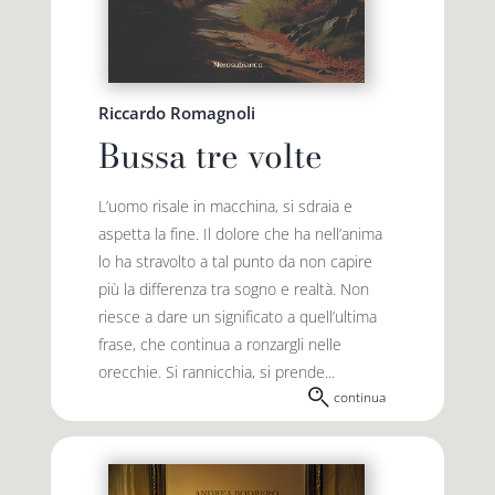
Riccardo Romagnoli
Bussa tre volte
L’uomo risale in macchina, si sdraia e
aspetta la fine. Il dolore che ha nell’anima
lo ha stravolto a tal punto da non capire
più la differenza tra sogno e realtà. Non
riesce a dare un significato a quell’ultima
frase, che continua a ronzargli nelle
orecchie. Si rannicchia, si prende...
continua