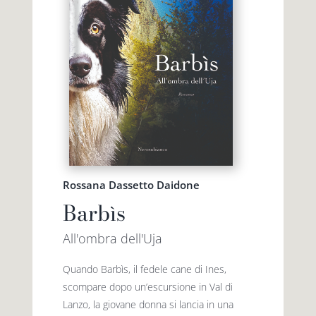
Rossana Dassetto Daidone
Barbìs
All'ombra dell'Uja
Quando Barbìs, il fedele cane di Ines,
scompare dopo un’escursione in Val di
Lanzo, la giovane donna si lancia in una