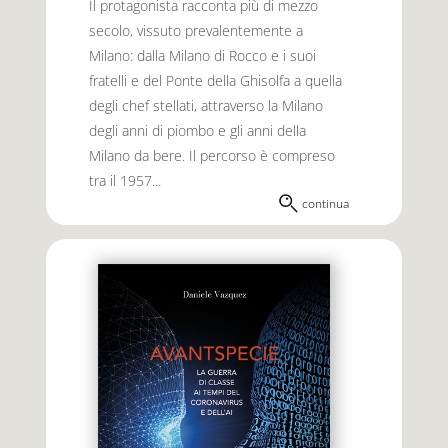
Il protagonista racconta più di mezzo
secolo, vissuto prevalentemente a
Milano: dalla Milano di Rocco e i suoi
fratelli e del Ponte della Ghisolfa a quella
degli chef stellati, attraverso la Milano
degli anni di piombo e gli anni della
Milano da bere. Il percorso è compreso
tra il 1957...
continua