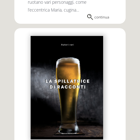
ruotano vari personaggi, come
l’eccentrica Maria, cugina...
continua