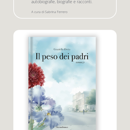
autobiografie, biografie e racconti.
A cura di Sabrina Ferrero
Premio letterario Giallovalle
le onde
il tuo carrello
il porto
Search
i traghetti
for:
le zattere
i fuori collana