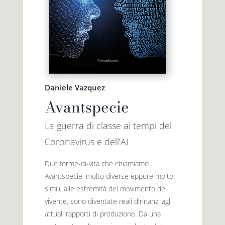
Daniele Vazquez
Avantspecie
La guerra di classe ai tempi del
Coronavirus e dell’AI
Due forme-di-vita che chiamiamo
Avantspecie, molto diverse eppure molto
simili, alle estremità del movimento del
vivente, sono diventate reali dinnanzi agli
attuali rapporti di produzione. Da una