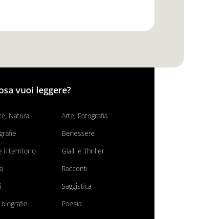
osa vuoi leggere?
e, Natura
Arte, Fotografia
grafie
Benessere
il territorio
Gialli e Thriller
va
Racconti
i
Saggistica
 biografie
Poesia