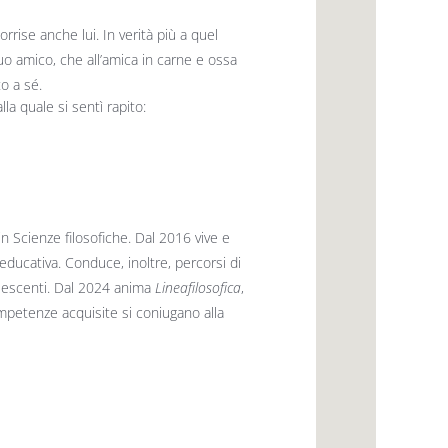
rrise anche lui. In verità più a quel
o amico, che all’amica in carne e ossa
o a sé.
la quale si sentì rapito:
n Scienze filosofiche. Dal 2016 vive e
educativa. Conduce, inoltre, percorsi di
adolescenti. Dal 2024 anima
Lineafilosofica
,
competenze acquisite si coniugano alla