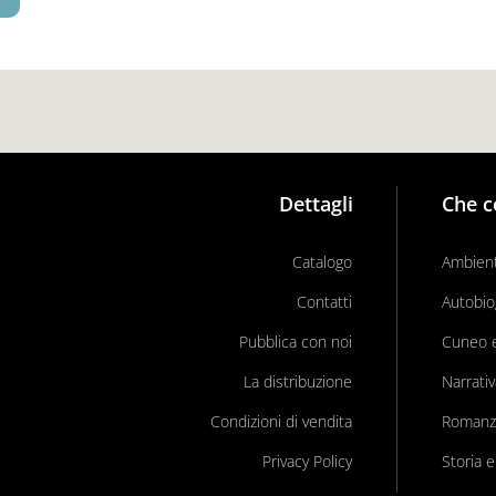
Dettagli
Che c
Catalogo
Ambient
Contatti
Autobio
Pubblica con noi
Cuneo e 
La distribuzione
Narrati
Condizioni di vendita
Romanz
Privacy Policy
Storia e