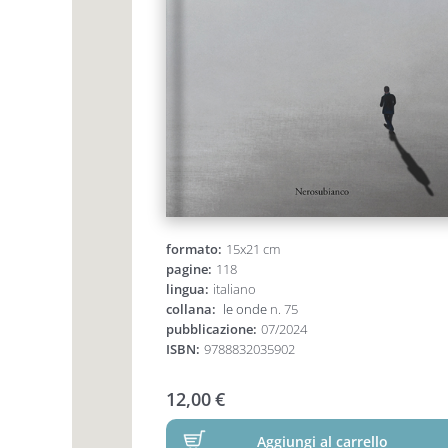
formato:
15x21 cm
pagine:
118
lingua:
italiano
collana:
le onde
n. 75
pubblicazione:
07/2024
ISBN:
9788832035902
12,00
€
Aggiungi al carrello