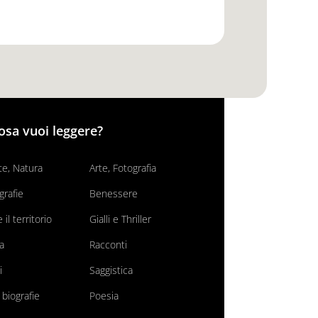
osa vuoi leggere?
e, Natura
Arte, Fotografia
grafie
Benessere
il territorio
Gialli e Thriller
va
Racconti
i
Saggistica
 biografie
Poesia