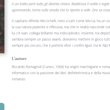
A un tratto però tutto gli diventa chiaro. Raddrizza il sedile e togli
sgommando, torna sulla strada che lo riporta a valle. Ora sa cosa
Il capitano Alfredo Miccichelli, noto a tutti come Miccia, ha u
la sua natura paziente e riflessiva, ma che in realtà nasconde sott
lui c’è Ivan, collega brillante ma indisciplinato. Insieme, tra dep
sembra sempre un passo avanti, dovranno mettere in gioco tutto 
sempre più oscuro, che li porterà oltre i confini liguri, tra le Alp
L'autore
Riccardo Romagnoli (Cuneo, 1968) ha origini marchigiane e roma
informatico con la passione dei libri, dell’elettronica e della mus
romanzo.