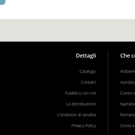
Dettagli
Che c
Catalogo
Ambient
Contatti
Autobio
Pubblica con noi
Cuneo e 
La distribuzione
Narrati
Condizioni di vendita
Romanz
Privacy Policy
Storia e