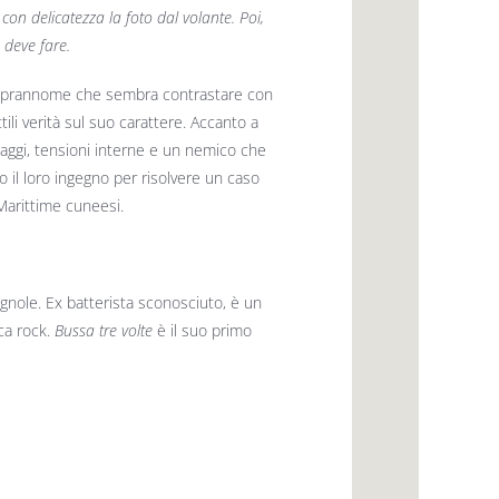
e con delicatezza la foto dal volante. Poi,
 deve fare.
n soprannome che sembra contrastare con
ili verità sul suo carattere. Accanto a
istaggi, tensioni interne e un nemico che
il loro ingegno per risolvere un caso
i Marittime cuneesi.
gnole. Ex batterista sconosciuto, è un
ica rock.
Bussa tre volte
è il suo primo