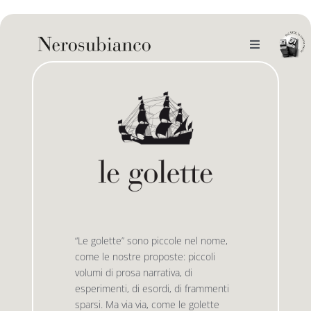
Skip
to
content
Toggle
Navigation
noi
il catalogo
gli autori
le bandiere le drizze
e-book
le bandiere le bandiere in verticale
“Le golette” sono piccole nel nome,
come le nostre proposte: piccoli
outlet
le drizze
volumi di prosa narrativa, di
esperimenti, di esordi, di frammenti
sparsi. Ma via via, come le golette
contatti
le golette