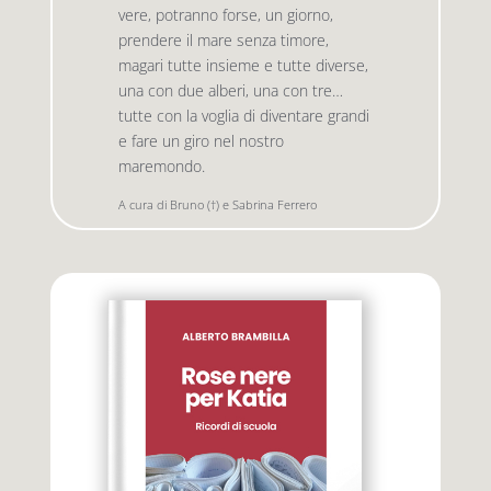
vere, potranno forse, un giorno,
prendere il mare senza timore,
magari tutte insieme e tutte diverse,
Premio letterario Giallovalle
le onde
una con due alberi, una con tre…
tutte con la voglia di diventare grandi
il tuo carrello
il porto
e fare un giro nel nostro
maremondo.
Search
A cura di Bruno (†) e Sabrina Ferrero
i traghetti
for:
le zattere
i fuori collana