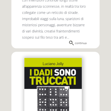
con invenzioni continue lungo storie
all’apparenza sconnesse, in realtà tra loro
collegate come un reticolo di strade.
Improbabili viaggi sulla luna, sparizioni di
misteriosi personaggi, avventure bizzarre
di vari divinità, creativi fraintendimenti
sospesi sul filo teso tra arti e...
continua