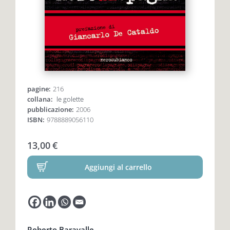
Premio letterario Giallovalle
le onde
il tuo carrello
il porto
pagine:
216
Search
i traghetti
collana:
le golette
pubblicazione:
2006
for:
ISBN:
9788889056110
le zattere
13,00
€
i fuori collana
Aggiungi al carrello
Roberto Baravalle