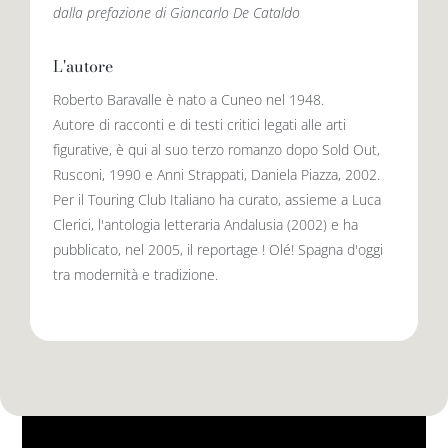
dalla prefazione di Giancarlo De Cataldo
L'autore
Roberto Baravalle è nato a Cuneo nel 1948.
Autore di racconti e di testi critici legati alle arti
figurative, è qui al suo terzo romanzo dopo Sold Out,
Rusconi, 1990 e Anni Strappati, Daniela Piazza, 2002.
Per il Touring Club Italiano ha curato, assieme a Luca
Clerici, l'antologia letteraria Andalusia (2002) e ha
pubblicato, nel 2005, il reportage ! Olé! Spagna d'oggi
tra modernità e tradizione.