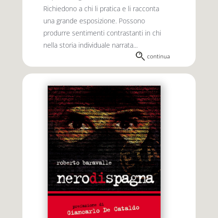
Richiedono a chi li pratica e li racconta
una grande esposizione. Possono
produrre sentimenti contrastanti in chi
nella storia individuale narrata...
continua