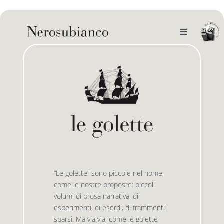
Skip
to
content
Toggle
Navigation
noi
il catalogo
gli autori
le bandiere le drizze
e-book
le bandiere le bandiere in verticale
“Le golette” sono piccole nel nome,
come le nostre proposte: piccoli
outlet
le drizze
volumi di prosa narrativa, di
esperimenti, di esordi, di frammenti
sparsi. Ma via via, come le golette
contatti
le golette