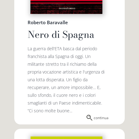
Roberto Baravalle
Nero di Spagna
La guerra dell'ETA basca dal periodo
franchista alla Spagna di oggi. Un
militante stretto tra il richiamo della
propria vocazione artistica e l'urgenza di
una lotta disperata. Un figlio da
recuperare, un amore impossibile… E,
sullo sfondo, il cuore nero e i colori
smaglianti di un Paese indimenticabile.
“Ci sono molte buone...
continua