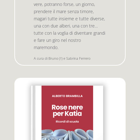
vere, potranno forse, un giorno,
prendere il mare senza timore,
magari tutte insieme e tutte diverse,
Premio letterario Giallovalle
le onde
una con due alberi, una con tre…
tutte con la voglia di diventare grandi
il tuo carrello
il porto
e fare un giro nel nostro
maremondo.
Search
A cura di Bruno (†) e Sabrina Ferrero
i traghetti
for:
le zattere
i fuori collana