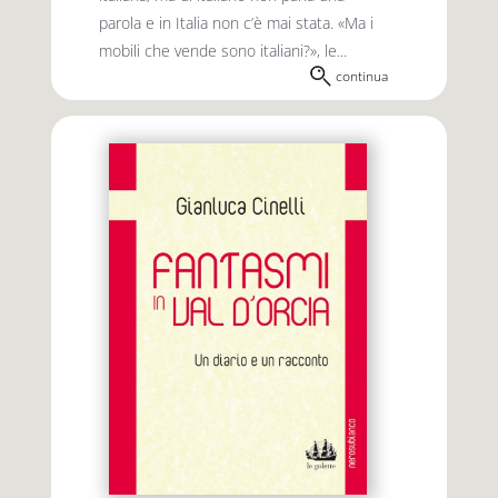
parola e in Italia non c’è mai stata. «Ma i
mobili che vende sono italiani?», le...
continua