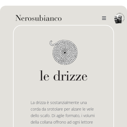
Skip
to
content
Toggle
Navigation
noi
il catalogo
gli autori
le bandiere le drizze
e-book
le bandiere le bandiere in verticale
La drizza è sostanzialmente una
outlet
le drizze
corda da srotolare per alzare le vele
dello scafo. Di agile formato, i volumi
della collana offrono ad ogni lettore
contatti
le golette