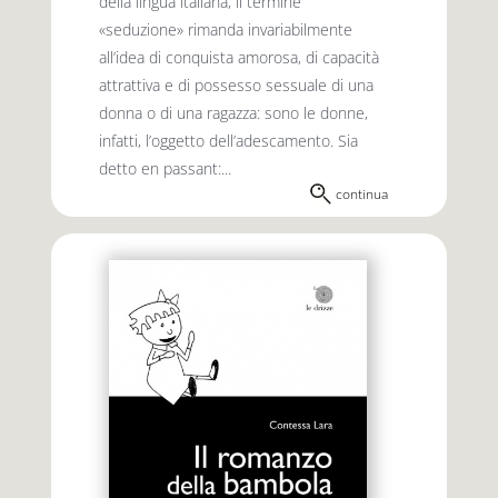
della lingua italiana, il termine
«seduzione» rimanda invariabilmente
all’idea di conquista amorosa, di capacità
attrattiva e di possesso sessuale di una
donna o di una ragazza: sono le donne,
infatti, l’oggetto dell’adescamento. Sia
detto en passant:...
continua