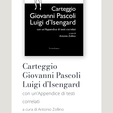
Carteggio
Giovanni Pascoli
Luigi d’Isengard
con un’Appendice di testi
correlati
a cura di Antonio Zollino