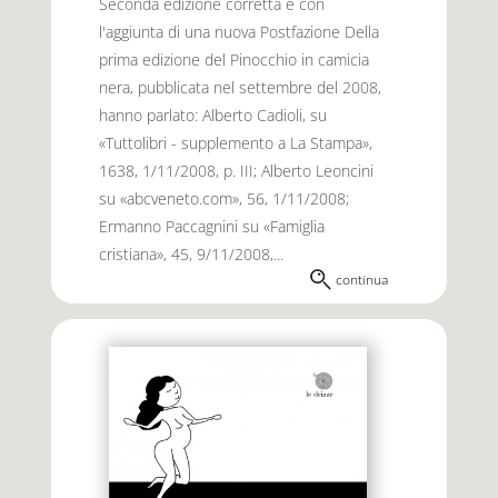
Seconda edizione corretta e con
l'aggiunta di una nuova Postfazione Della
prima edizione del Pinocchio in camicia
nera, pubblicata nel settembre del 2008,
hanno parlato: Alberto Cadioli, su
«Tuttolibri - supplemento a La Stampa»,
1638, 1/11/2008, p. III; Alberto Leoncini
su «abcveneto.com», 56, 1/11/2008;
Ermanno Paccagnini su «Famiglia
cristiana», 45, 9/11/2008,...
continua