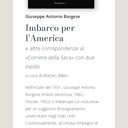
Giuseppe Antonio Borgese
Imbarco per
l’America
e altre corrispondenze al
«Corriere della Sera» con due
inediti
a cura di Matteo Billeri
Nell’estate del 1931, Giuseppe Antonio
Borgese (Polizzi Generosa, 1882 –
Fiesole, 1952) si imbarcava sul «Vulcania»
per un soggiorno d’insegnamento
universitario negli Stati Uniti.
Contestualmente, accettava l’impegno di