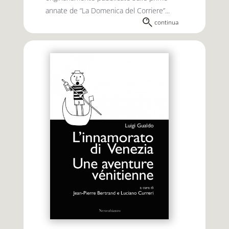
annate de “La Domenica del Corriere”...
continua