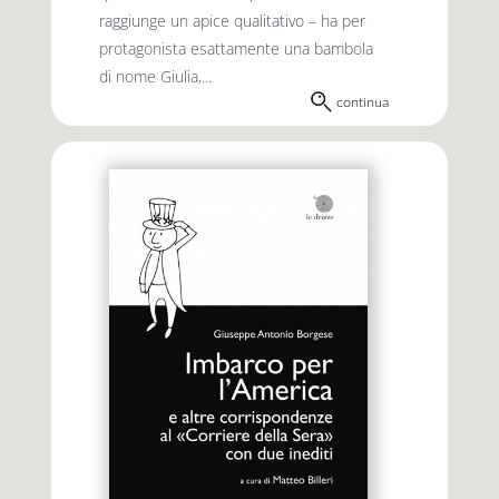
raggiunge un apice qualitativo – ha per
protagonista esattamente una bambola
di nome Giulia,...
continua