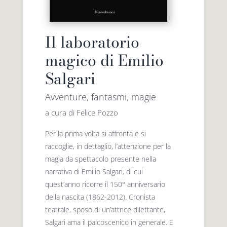
Il laboratorio
magico di Emilio
Salgari
Avventure, fantasmi, magie
a cura di Felice Pozzo
Per la prima volta si affronta e si
raccoglie, in dettaglio, l’attenzione per la
magia da spettacolo presente nella
narrativa di Emilio Salgari, di cui
quest’anno ricorre il 150° anniversario
della nascita (1862-2012). Cronista
teatrale, sposo di un’attrice dilettante,
Salgari ama il palcoscenico in generale. E