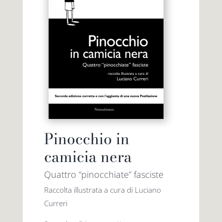
Pinocchio in
camicia nera
Quattro “pinocchiate” fasciste
Raccolta illustrata a cura di Luciano
Curreri