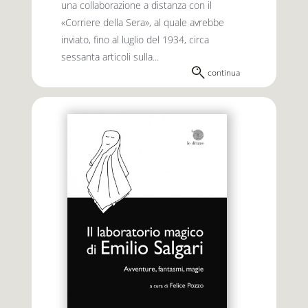
una collaborazione a distanza con il
«Corriere della Sera», al quale avrebbe
inviato, fino al luglio del 1934, circa
sessanta articoli sulla...
continua