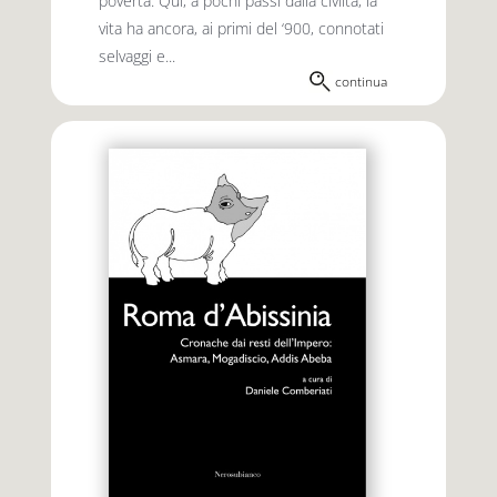
povertà. Qui, a pochi passi dalla civiltà, la
vita ha ancora, ai primi del ‘900, connotati
selvaggi e...
continua