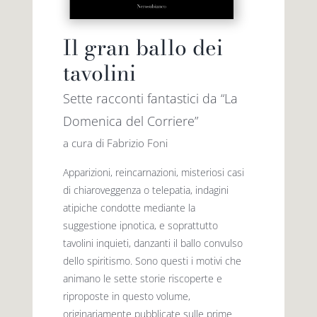
Il gran ballo dei
tavolini
Sette racconti fantastici da “La
Domenica del Corriere”
a cura di Fabrizio Foni
Apparizioni, reincarnazioni, misteriosi casi
di chiaroveggenza o telepatia, indagini
atipiche condotte mediante la
suggestione ipnotica, e soprattutto
tavolini inquieti, danzanti il ballo convulso
dello spiritismo. Sono questi i motivi che
animano le sette storie riscoperte e
riproposte in questo volume,
originariamente pubblicate sulle prime