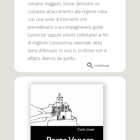
romanzi maggiori, Silone dimostrò un
costante attaccamento alla regione natia
con una serie di interventi che
precedevano o accompagnavano guide
turistiche oppure volumi collettanei ai fini
di migliore conoscenza nazionale della
terra d’Abruzzo. In essi lo scrittore non è
affatto diverso da quello...
continua