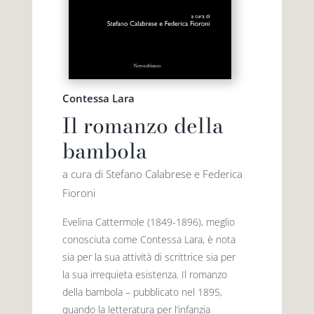
Contessa Lara
Il romanzo della
bambola
a cura di Stefano Calabrese e Federica
Fioroni
Evelina Cattermole (1849-1896), meglio
conosciuta come Contessa Lara, è nota
sia per la sua attività di scrittrice sia per
la sua irrequieta esistenza. Il romanzo
della bambola – pubblicato nel 1895,
quando la letteratura per l’infanzia