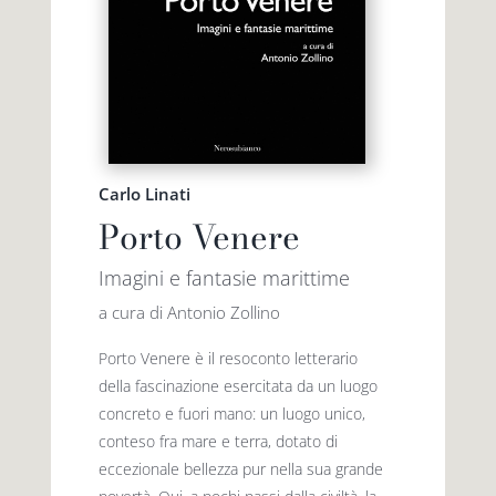
Carlo Linati
Porto Venere
Imagini e fantasie marittime
a cura di Antonio Zollino
Porto Venere è il resoconto letterario
della fascinazione esercitata da un luogo
concreto e fuori mano: un luogo unico,
conteso fra mare e terra, dotato di
eccezionale bellezza pur nella sua grande