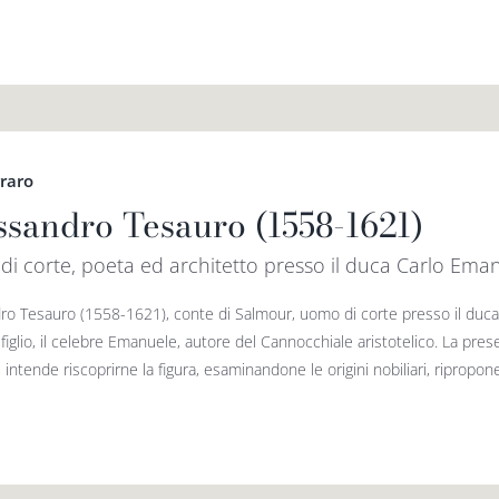
rraro
ssandro Tesauro (1558-1621)
i corte, poeta ed architetto presso il duca Carlo Eman
ro Tesauro (1558-1621), conte di Salmour, uomo di corte presso il duca
figlio, il celebre Emanuele, autore del Cannocchiale aristotelico. La pres
 intende riscoprirne la figura, esaminandone le origini nobiliari, ripropo­