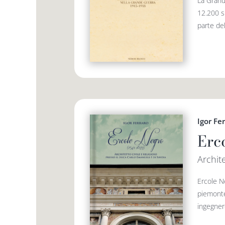
La Grande
12.200 su
parte del
Igor Fe
Erc
Archite
Ercole N
piemontes
ingegnere