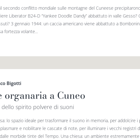
il secondo conflitto mondiale sulle montagne del Cuneese precipitarono a
ere Liberator B24-D “Yankee Doodle Dandy” abbattuto in valle Gesso? Ch
ssuti? 3 gennaio 1944: un caccia americano viene abbattuto a Bombonina d
a fortezza volante...
co Bigotti
e organaria a Cuneo
 dello spirito polvere di suoni
a: lo spazio ideale per trasformare il suono in memoria, per addolcire i 
plasmare e nobilitare le cascate di note, per illuminare i vecchi registri 
dalle morbide tinte del Tempo. Una chiesa: un ambiente estremamente s