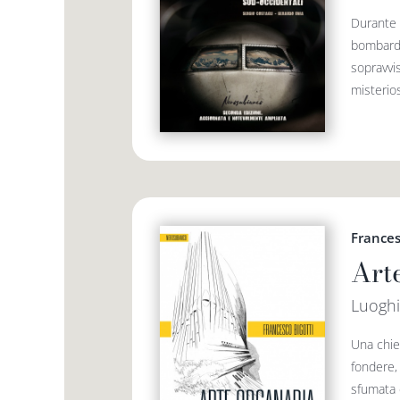
Durante 
bombardi
sopravvi
misterios
Frances
Art
Luoghi
Una chies
fondere, 
sfumata 