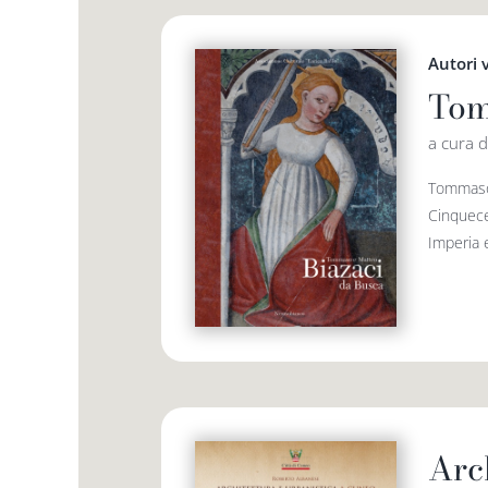
Autori 
Tom
a cura d
Tommaso 
Cinquecen
Imperia 
Arc