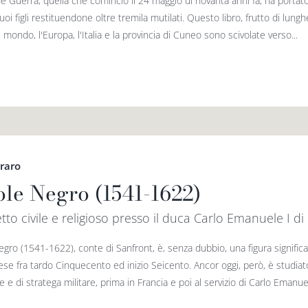
 Guerra, quella che cominciò il 24 maggio di novanta anni fa, ha portato 
oi figli restituendone oltre tremila mutilati. Questo libro, frutto di lung
 mondo, l'Europa, l'Italia e la provincia di Cuneo sono scivolate verso...
rraro
ole Negro (1541-1622)
tto civile e religioso presso il duca Carlo Emanuele I di
egro (1541-1622), conte di Sanfront, è, senza dubbio, una figura signific
e fra tardo Cinquecento ed inizio Seicento. Ancor oggi, però, è studiato 
 e di stratega militare, prima in Francia e poi al servizio di Carlo Emanuele