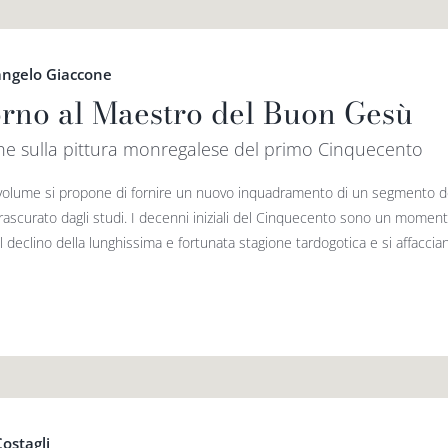
angelo Giaccone
orno al Maestro del Buon Gesù
he sulla pittura monregalese del primo Cinquecento
olume si propone di fornire un nuovo inquadramento di un segmento del
trascurato dagli studi. I decenni iniziali del Cinquecento sono un momento
l declino della lunghissima e fortunata stagione tardogotica e si affacciano
Costagli