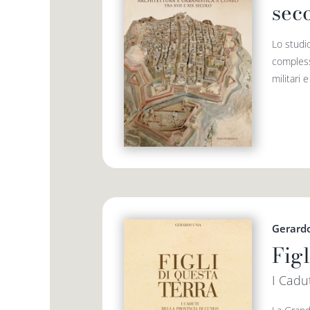
sec
Lo studio
compless
militari 
Gerard
Figl
I Cadu