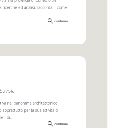
via alla provincia di Cuneo oltre
he ricerche ed analisi, racconta: - come
continua
 Savoia
ativa nel panorama architettonico
soprattutto per la sua attività di
 I di...
continua