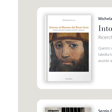
Michel
Int
Ricerc
Questo v
talvolta 
assiste a
Sergio 