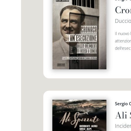
Cro
Duccio
Il nuovo
attenzio
dell’esec
Sergio 
Ali
Inciden