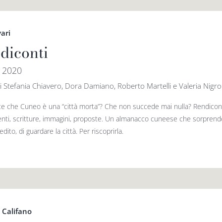
vari
diconti
 2020
i Stefania Chiavero, Dora Damiano, Roberto Martelli e Valeria Nigro
ice che Cuneo è una “città morta”? Che non succede mai nulla? Rendicon
nti, scritture, immagini, proposte. Un almanacco cuneese che sorprende, 
dito, di guardare la città. Per riscoprirla.
 Califano