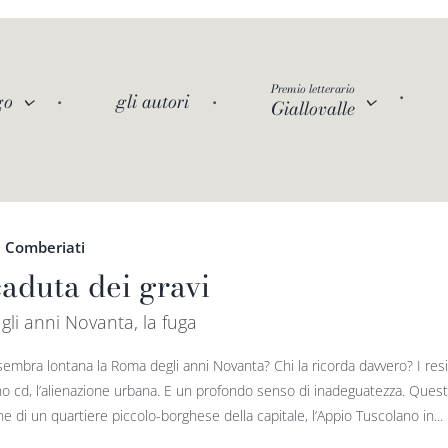
Premio letterario
go
gli autori
Giallovalle
 Comberiati
caduta dei gravi
gli anni Novanta, la fuga
mbra lontana la Roma degli anni Novanta? Chi la ricorda davvero? I residu
no cd, l’alienazione urbana. E un profondo senso di inadeguatezza. Questo 
e di un quartiere piccolo-borghese della capitale, l’Appio Tuscolano in...