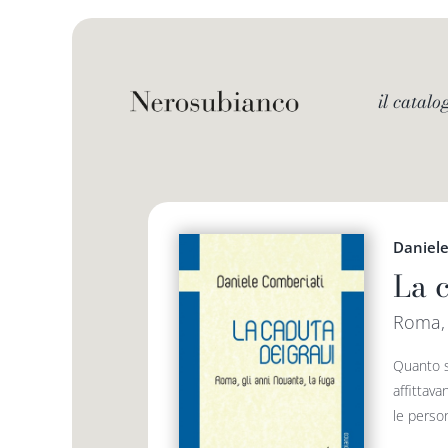
Skip
to
content
il catalo
Daniele
La 
Roma, 
Quanto se
affittava
le person