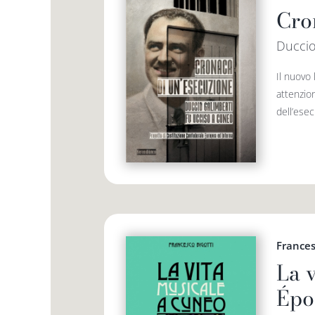
Cro
Duccio
Il nuovo
attenzio
dell’esec
Frances
La 
Épo