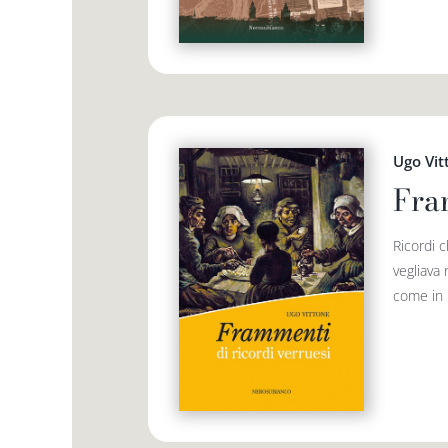
Ugo Vit
Fra
Ricordi c
vegliava 
come in u