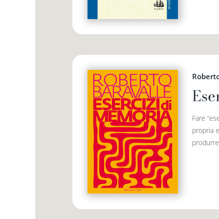
Roberto
Ese
Fare “ese
propria e
produrre 