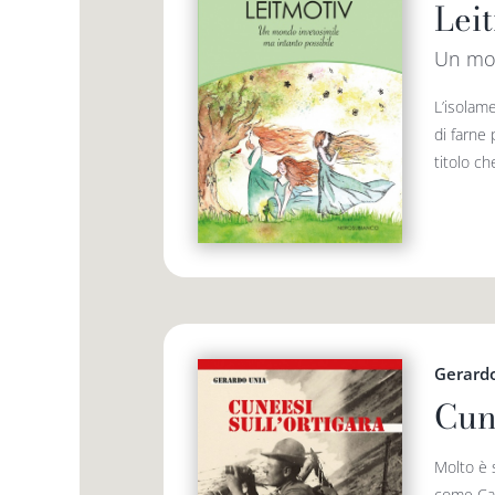
Lei
Un mon
L’isolame
di farne 
titolo ch
Gerard
Cun
Molto è s
come Cap