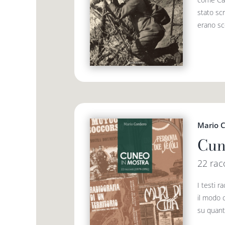
stato scr
erano sce
Mario 
Cun
22 rac
I testi r
il modo 
su quanto