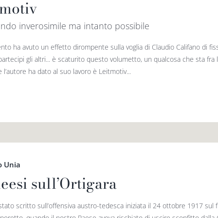
tmotiv
do inverosimile ma intanto possibile
nto ha avuto un effetto dirompente sulla voglia di Claudio Califano di fiss
partecipi gli altri... è scaturito questo volumetto, un qualcosa che sta fra l
e l’autore ha dato al suo lavoro è Leitmotiv...
o Unia
eesi sull’Ortigara
tato scritto sull’offensiva austro-tedesca iniziata il 24 ottobre 1917 sul
oretto, quando il nostro Paese aveva rischiato di uscire sconfitto dalla