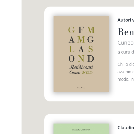
Autori 
Ren
Cuneo
a cura d
Chi lo d
avvenime
modo, ine
Claudio