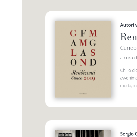
Autori 
Ren
Cuneo
a cura d
Chi lo d
avvenime
modo, ine
Sergio 