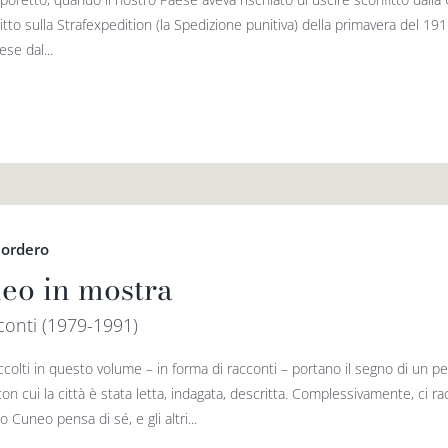
itto sulla Strafexpedition (la Spedizione punitiva) della primavera del 1
se dal...
Cordero
eo in mostra
conti (1979-1991)
accolti in questo volume – in forma di racconti – portano il segno di un 
con cui la città è stata letta, indagata, descritta. Complessivamente, ci
 Cuneo pensa di sé, e gli altri...