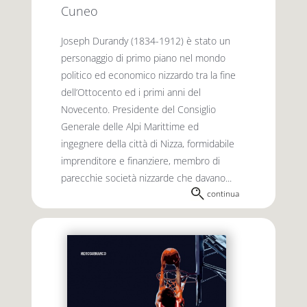
Cuneo
Joseph Durandy (1834-1912) è stato un
personaggio di primo piano nel mondo
politico ed economico nizzardo tra la fine
dell’Ottocento ed i primi anni del
Novecento. Presidente del Consiglio
Generale delle Alpi Marittime ed
ingegnere della città di Nizza, formidabile
imprenditore e finanziere, membro di
parecchie società nizzarde che davano...
continua