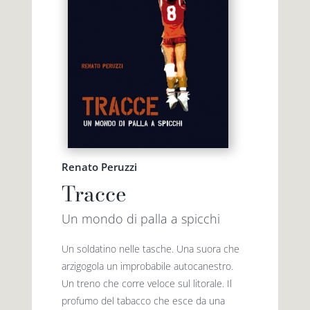
Renato Peruzzi
Tracce
Un mondo di palla a spicchi
Un soldatino nelle tasche. Una suora che
arzigogola un improbabile autocanestro.
Un treno che corre veloce sul litorale. Il
profumo del tabacco che esce da una