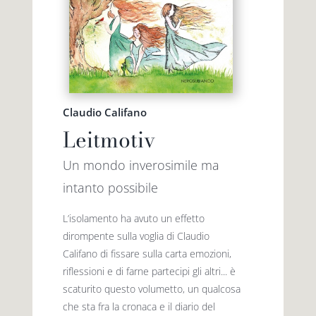
Premio letterario Giallovalle
le onde
il tuo carrello
il porto
Claudio Califano
Search
Leitmotiv
i traghetti
for:
Un mondo inverosimile ma
le zattere
intanto possibile
L’isolamento ha avuto un effetto
i fuori collana
dirompente sulla voglia di Claudio
Califano di fissare sulla carta emozioni,
riflessioni e di farne partecipi gli altri... è
scaturito questo volumetto, un qualcosa
che sta fra la cronaca e il diario del