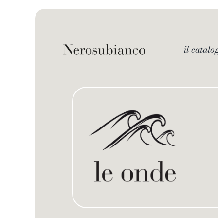
Skip
to
content
il catalo