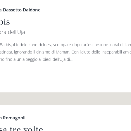
a Dassetto Daidone
bìs
ra dell'Uja
arbìs, il fedele cane di Ines, scompare dopo un’escursione in Val di Lanz
stinata, ignorando il cinismo di Maman. Con l’aiuto delle inseparabili am
 fino a un alpeggio ai piedi dell’Uja di...
do Romagnoli
a tre volte