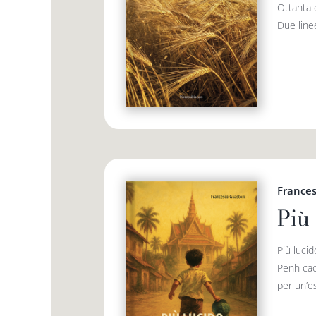
Ottanta d
Due linee
France
Più 
Più lucid
Penh caot
per un’es