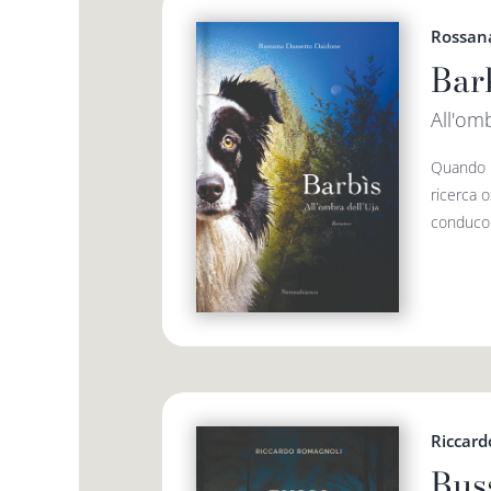
Rossan
Bar
All'omb
Quando B
ricerca o
conducono
Riccar
Buss