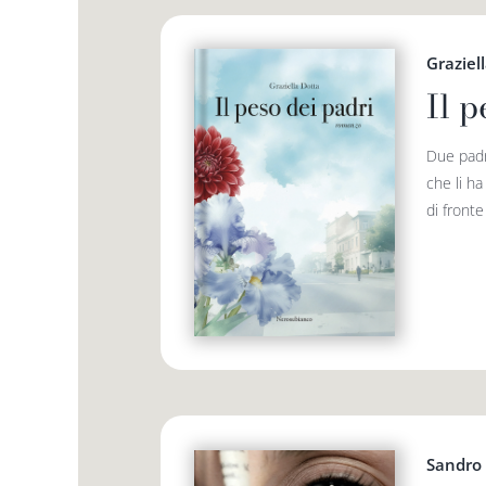
Graziel
Il p
Due padr
che li ha
di fronte 
Sandro