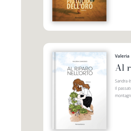
Valeri
Al r
Sandra è
Il passat
montagna