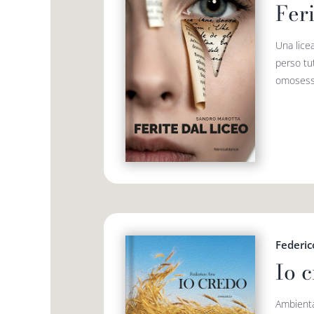
Feri
Una licea
perso tut
omosessua
Federic
Io 
Ambienta