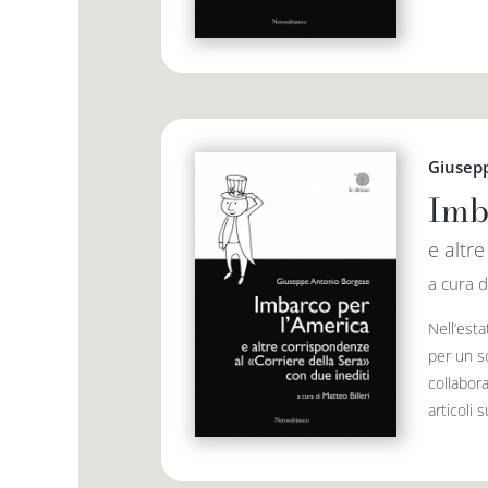
Giusep
Imb
e altr
a cura d
Nell’est
per un s
collabora
articoli su