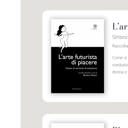
L’ar
Sintes
Raccolta
Come si 
«seduzio
donna o d