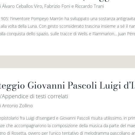
i Álvaro Ceballos Viro, Fabrizio Foni e Riccardo Trani
1905: l'inventore Pompeyo Marrón ha sviluppato una sostanza antigravitaz
 alla volta della Luna. Con gesto sconsiderato trascina insieme a sé il na
lla conquista dello spazio, sulle tracce di Wells e Flammarion... Juan Pérez
teggio Giovanni Pascoli Luigi d’
’Appendice di testi correlati
i Antonio Zollino
 epistolario fra Luigi d’Isengard e Giovanni Pascoli risulta utilissimo, in p
nze che accompagnarono la composizione della musica da parte del maes
ogno di Rosetta, ovvero per l’unico tentativo di melodramma pascoliano an