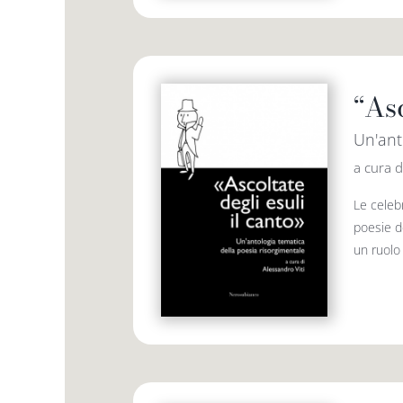
“Asc
Un'ant
a cura d
Le celebr
poesie de
un ruolo 