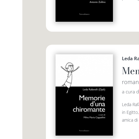
Leda Raf
Mem
romanz
a cura d
Leda Rafa
in Egitto
amica di 