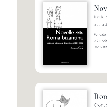
Nov
tratte
a cura d
Fondata 
più moder
mondane s
Rom
Cronac