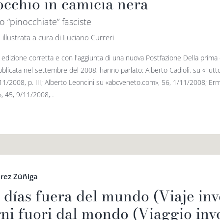
occhio in camicia nera
o “pinocchiate” fasciste
 illustrata a cura di Luciano Curreri
edizione corretta e con l'aggiunta di una nuova Postfazione Della prima 
bblicata nel settembre del 2008, hanno parlato: Alberto Cadioli, su «Tutt
11/2008, p. III; Alberto Leoncini su «abcveneto.com», 56, 1/11/2008; Er
», 45, 9/11/2008,...
rez Zúñiga
 días fuera del mundo (Viaje inv
rni fuori dal mondo (Viaggio inv