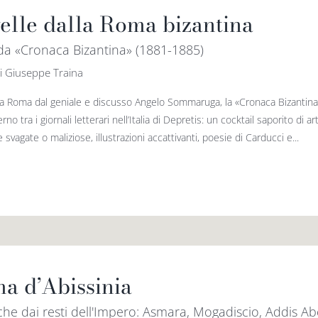
elle dalla Roma bizantina
 da «Cronaca Bizantina» (1881-1885)
i Giuseppe Traina
a Roma dal geniale e discusso Angelo Sommaruga, la «Cronaca Bizantina» s
no tra i giornali letterari nell’Italia di Depretis: un cocktail saporito di a
vagate o maliziose, illustrazioni accattivanti, poesie di Carducci e...
a d’Abissinia
he dai resti dell'Impero: Asmara, Mogadiscio, Addis A