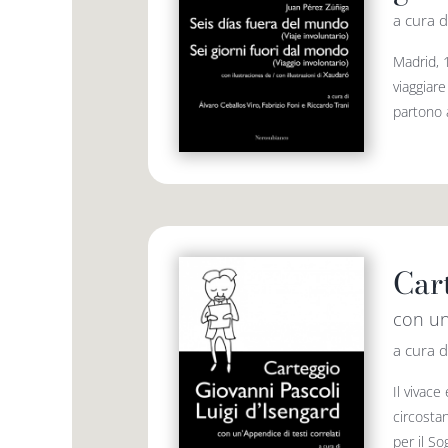
a cura d
Madrid, 
viaggiare
partono a
Car
con un
a cura d
Il vivace
circosta
per il S