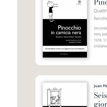
Pin
Quattr
Raccolta
Seconda 
nera, pu
1638, 1/
cristiana
Juan Pé
Seis
gio