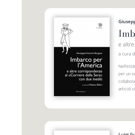
Giusep
Imb
e altr
a cura d
Nell’est
per un s
collabora
articoli su
Luigi G