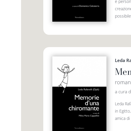
e persona
creazione
possibile
Leda Raf
Mem
romanz
a cura d
Leda Rafa
in Egitto
amica di 