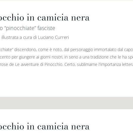
occhio in camicia nera
o “pinocchiate” fasciste
 illustrata a cura di Luciano Curreri
cchiate” discendono, come è noto, dal personaggio immortalato dal capol
ocento per giungere ai giorni nostri, in seno a una tradizione che le ha
ose de Le avventure di Pinocchio. Certo, sublimarne l'importanza letterar
occhio in camicia nera