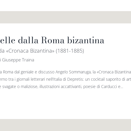
elle dalla Roma bizantina
 da «Cronaca Bizantina» (1881-1885)
i Giuseppe Traina
a Roma dal geniale e discusso Angelo Sommaruga, la «Cronaca Bizantina» s
no tra i giornali letterari nell’Italia di Depretis: un cocktail saporito di a
vagate o maliziose, illustrazioni accattivanti, poesie di Carducci e...