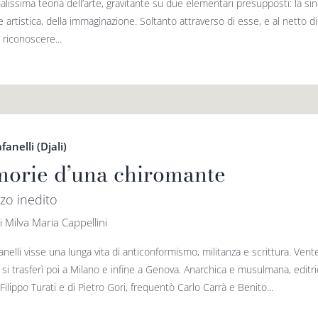
lissima teoria dell’arte, gravitante su due elementari presupposti: la sincer
 artistica, della immaginazione. Soltanto attraverso di esse, e al netto di
 riconoscere...
anelli (Djali)
orie d’una chiromante
o inedito
i Milva Maria Cappellini
nelli visse una lunga vita di anticonformismo, militanza e scrittura. Vent
, si trasferì poi a Milano e infine a Genova. Anarchica e musulmana, editric
Filippo Turati e di Pietro Gori, frequentò Carlo Carrà e Benito...