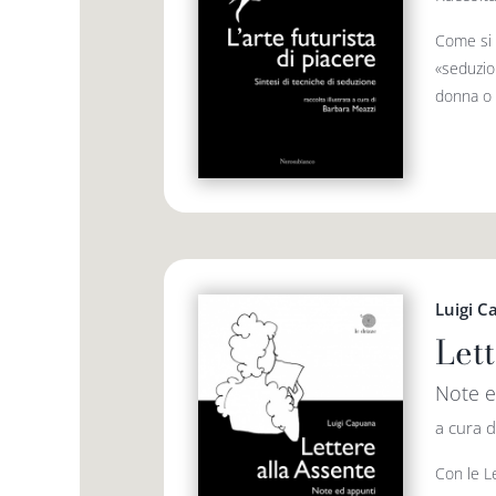
Come si 
«seduzio
donna o d
Luigi 
Let
Note e
a cura 
Con le Le