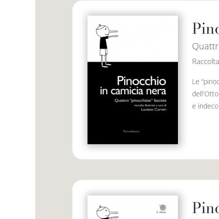
Pin
Quattr
Raccolta
Le “pino
dell'Ott
e indecor
Pin