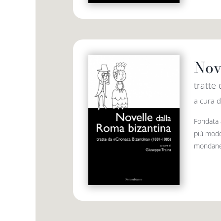
Nov
tratte
a cura d
Fondata 
più moder
mondane s