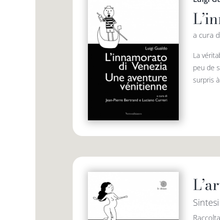
L’i
a cura d
La vérita
peu de se
surpris à 
L’ar
Sintes
Raccolta