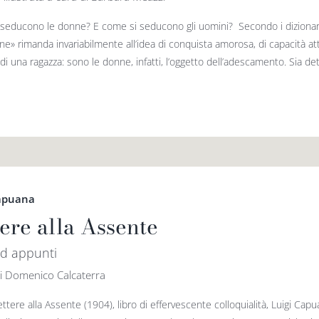
seducono le donne? E come si seducono gli uomini? Secondo i dizionari de
ne» rimanda invariabilmente all’idea di conquista amorosa, di capacità at
i una ragazza: sono le donne, infatti, l’oggetto dell’adescamento. Sia det
Capuana
tere alla Assente
d appunti
di Domenico Calcaterra
ttere alla Assente (1904), libro di effervescente colloquialità, Luigi Ca