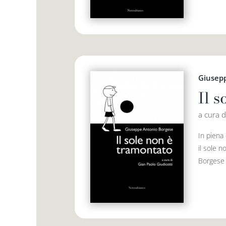
Giusep
Il 
a cura d
In piena
il sole n
Borgese è