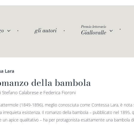
Premio letterario
go
gli autori
Giallovalle
sa Lara
romanzo della bambola
i Stefano Calabrese e Federica Fioroni
attermole (1849-1896), meglio conosciuta come Contessa Lara, è nota sia p
a irrequieta esistenza. Il romanzo della bambola – pubblicato nel 1895, qu
e un apice qualitativo – ha per protagonista esattamente una bambola di 