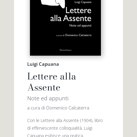
Luigi Capuana
Lettere alla
Assente
Note ed appunti
a cura di Domenico Calcaterra
Con le Lettere alla Assente (1904), libro
di effervescente colloquialità, Luigi
Capuana esibisce una pratica,