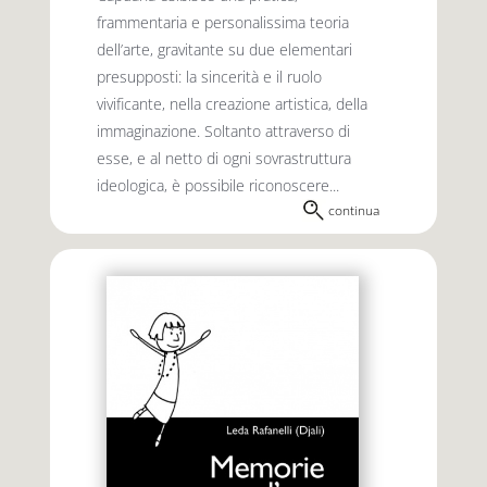
frammentaria e personalissima teoria
dell’arte, gravitante su due elementari
presupposti: la sincerità e il ruolo
vivificante, nella creazione artistica, della
immaginazione. Soltanto attraverso di
esse, e al netto di ogni sovrastruttura
ideologica, è possibile riconoscere...
continua