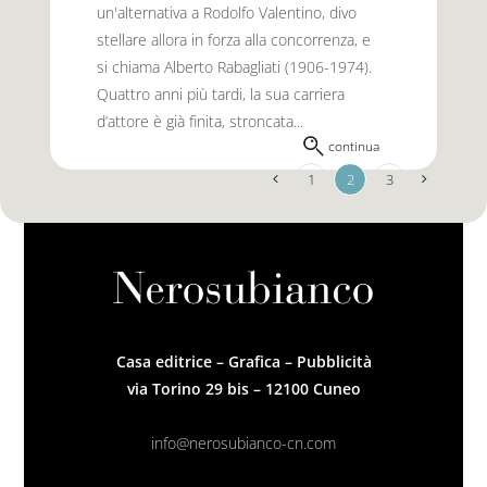
un'alternativa a Rodolfo Valentino, divo
stellare allora in forza alla concorrenza, e
si chiama Alberto Rabagliati (1906-1974).
Quattro anni più tardi, la sua carriera
d’attore è già finita, stroncata...
continua
1
2
3
Casa editrice – Grafica – Pubblicità
via Torino 29 bis – 12100 Cuneo
info@nerosubianco-cn.com