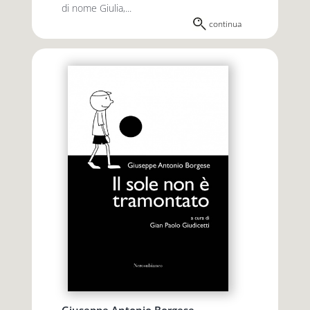
di nome Giulia,...
continua
Giuseppe Antonio Borgese