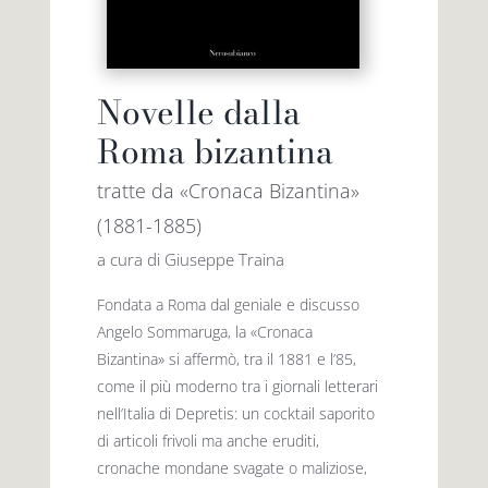
Novelle dalla
Roma bizantina
tratte da «Cronaca Bizantina»
(1881-1885)
a cura di Giuseppe Traina
Fondata a Roma dal geniale e discusso
Angelo Sommaruga, la «Cronaca
Bizantina» si affermò, tra il 1881 e l’85,
come il più moderno tra i giornali letterari
nell’Italia di Depretis: un cocktail saporito
di articoli frivoli ma anche eruditi,
cronache mondane svagate o maliziose,