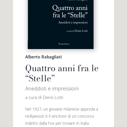
Alberto Rabagliati
Quattro anni fra le
“Stelle”
Aneddoti e impressioni
a cura di Denis Lotti
Nel 1927, un giovane milanese approda a
Hollywood: è il vincitore di un concorso
indetto dalla Fox per trovare in Italia