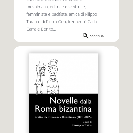
musulmana, editrice e scrittrice,
femminista e pacifista, amica di Filippo
Turati e di Pietro Gori, frequentò Carlo
Carrà e Benito...
continua