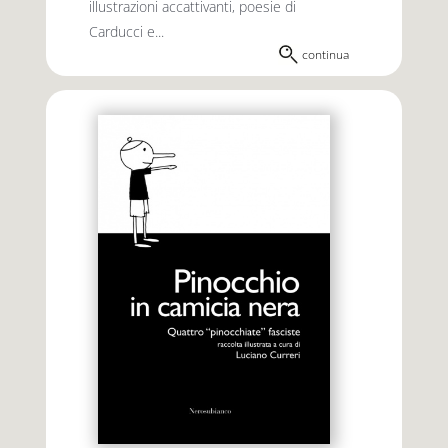
illustrazioni accattivanti, poesie di
Carducci e...
continua