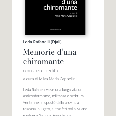
Leda Rafanelli (Djali)
Memorie d’una
chiromante
romanzo inedito
a cura di Milva Maria Cappellini
Leda Rafanelli visse una lunga vita di
anticonformismo, militanza e scrittura.
Ventenne, si spostò dalla provincia
toscana in Egitto, si trasferì poi a Milano
e infine a Genova. Anarchica e