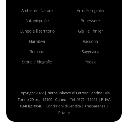
Ambiente, Natura
Arte, Fotografia
Autobiografie
Benessere
Cuneo e il territorio
Gialli e Thriller
Narrativa
Racconti
Romanzi
Saggistica
Storia e biografie
Poesia
Copyright 2022 | Nerosubianco di Ferrero Sabrina - via
Torino 29 bis - 12100 - Cuneo |
Tel. 0171 411921
| P. IVA
03468210046 |
Condizioni di vendita
|
Trasparenza
|
Privacy