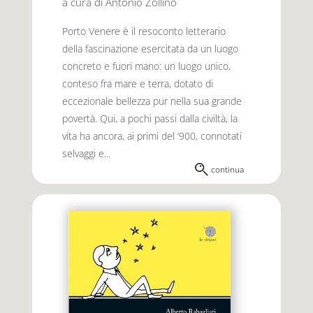
a cura di Antonio Zollino
Porto Venere è il resoconto letterario
della fascinazione esercitata da un luogo
concreto e fuori mano: un luogo unico,
conteso fra mare e terra, dotato di
eccezionale bellezza pur nella sua grande
povertà. Qui, a pochi passi dalla civiltà, la
vita ha ancora, ai primi del ‘900, connotati
selvaggi e...
continua