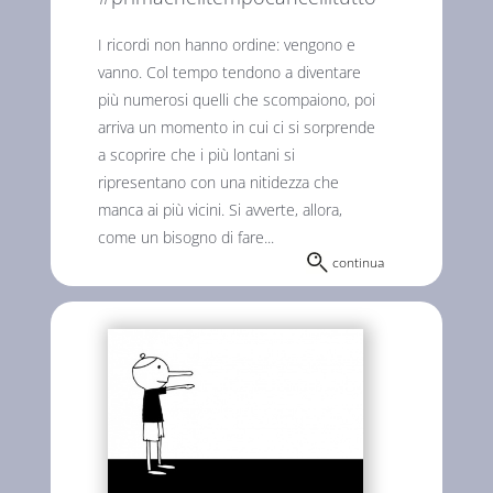
I ricordi non hanno ordine: vengono e
vanno. Col tempo tendono a diventare
più numerosi quelli che scompaiono, poi
arriva un momento in cui ci si sorprende
a scoprire che i più lontani si
ripresentano con una nitidezza che
manca ai più vicini. Si avverte, allora,
come un bisogno di fare...
continua