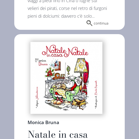
viaggi a piedi fino in Cina o fughe sui
velieri dei pirati, corse nel retro di furgoni
pieni di dolciumi: davvero c’è solo...
continua
Monica Bruna
Natale in casa