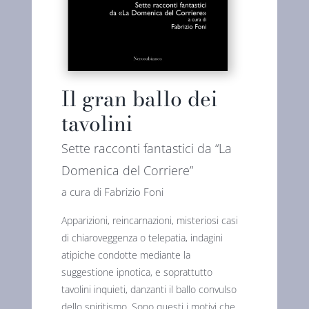
Il gran ballo dei
tavolini
Sette racconti fantastici da “La
Domenica del Corriere”
a cura di Fabrizio Foni
Apparizioni, reincarnazioni, misteriosi casi
di chiaroveggenza o telepatia, indagini
atipiche condotte mediante la
suggestione ipnotica, e soprattutto
tavolini inquieti, danzanti il ballo convulso
dello spiritismo. Sono questi i motivi che