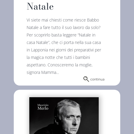
Natale
Vi siete mai chiesti come riesce Babbo
Natale a fare tutto il suo lavoro da solo?
Per scoprirlo basta leggere “Natale in
casa Natale”, che ci porta nella sua casa
in Lapponia nei giorni dei preparativi per
la magica notte che tutti i bambini
aspettano. Conosceremo la moglie,
signora Mamma...
continua