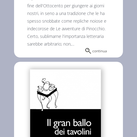
fine dell'Ottocento per giungere ai giorni
nostri, in seno a una tradizione che le ha
spesso snobbate come repliche noiose e
indecorose de Le avventure di Pinocchio.
Certo, sublimarne l'importanza letteraria
sarebbe arbitrario; non,...
continua