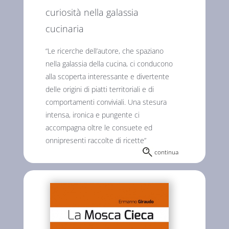
curiosità nella galassia
cucinaria
“Le ricerche dell’autore, che spaziano
nella galassia della cucina, ci conducono
alla scoperta interessante e divertente
delle origini di piatti territoriali e di
comportamenti conviviali. Una stesura
intensa, ironica e pungente ci
accompagna oltre le consuete ed
onnipresenti raccolte di ricette”
continua