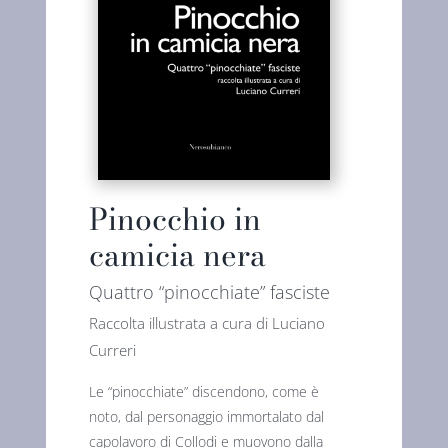
Pinocchio in
camicia nera
Quattro “pinocchiate” fasciste
Raccolta illustrata a cura di Luciano
Curreri
Le “pinocchiate” discendono, come è
noto, dal personaggio immortalato dal
capolavoro di Collodi e muovono dalla