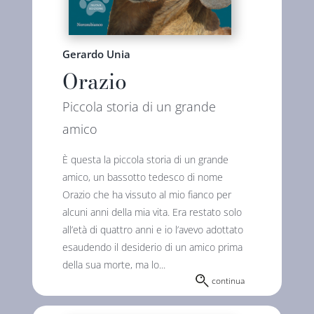
Gerardo Unia
Orazio
Piccola storia di un grande
amico
È questa la piccola storia di un grande
amico, un bassotto tedesco di nome
Orazio che ha vissuto al mio fianco per
alcuni anni della mia vita. Era restato solo
all’età di quattro anni e io l’avevo adottato
esaudendo il desiderio di un amico prima
della sua morte, ma lo...
continua