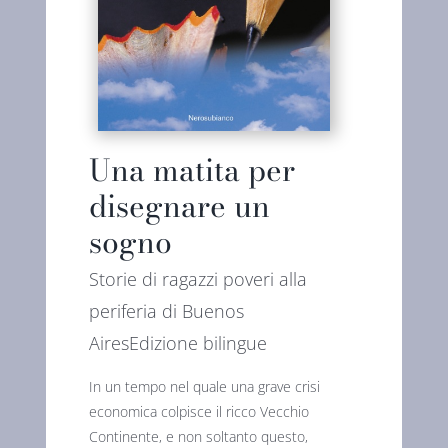
Una matita per
disegnare un
sogno
Storie di ragazzi poveri alla
periferia di Buenos
AiresEdizione bilingue
In un tempo nel quale una grave crisi
economica colpisce il ricco Vecchio
Continente, e non soltanto questo,