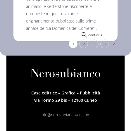
animano le sette storie riscoperte e
riproposte in questo volume,
originariamente pubblicate sulle prime
annate de “La Domenica del Corriere”...
continua
1
2
…
5
Casa editrice – Grafica – Pubblicità
via Torino 29 bis – 12100 Cuneo
info@nerosubianco-cn.com