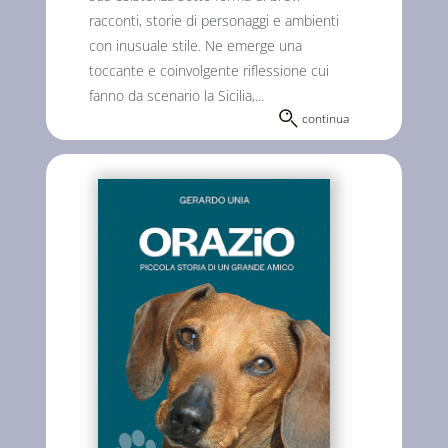
racconti, storie di personaggi e ambienti
con inusuale stile. Ne emerge una
toccante e coinvolgente riflessione cui
fanno da scenario la Sicilia,...
continua