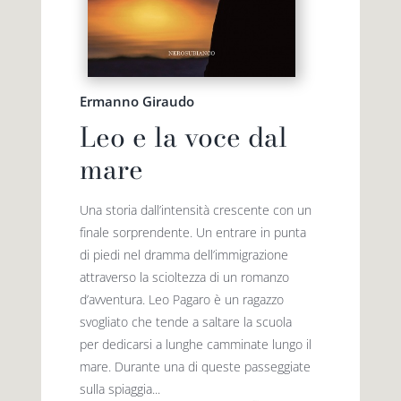
Ermanno Giraudo
Leo e la voce dal
mare
Una storia dall’intensità crescente con un
finale sorprendente. Un entrare in punta
di piedi nel dramma dell’immigrazione
attraverso la scioltezza di un romanzo
d’avventura. Leo Pagaro è un ragazzo
svogliato che tende a saltare la scuola
per dedicarsi a lunghe camminate lungo il
mare. Durante una di queste passeggiate
sulla spiaggia...