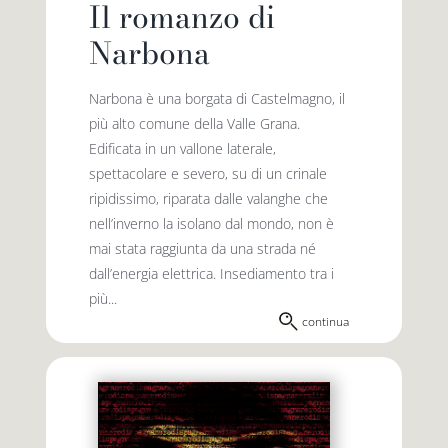
Il romanzo di
Narbona
Narbona è una borgata di Castelmagno, il
più alto comune della Valle Grana.
Edificata in un vallone laterale,
spettacolare e severo, su di un crinale
ripidissimo, riparata dalle valanghe che
nell’inverno la isolano dal mondo, non è
mai stata raggiunta da una strada né
dall’energia elettrica. Insediamento tra i
più...
continua