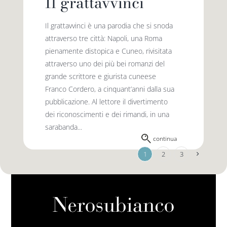
Il grattavvinci
Il grattavvinci è una parodia che si snoda
attraverso tre città: Napoli, una Roma
pienamente distopica e Cuneo, rivisitata
attraverso uno dei più bei romanzi del
grande scrittore e giurista cuneese
Franco Cordero, a cinquant’anni dalla sua
pubblicazione. Al lettore il divertimento
dei riconoscimenti e dei rimandi, in una
sarabanda...
continua
1
2
3