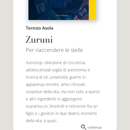
Teresio Asola
Zuruni
Per riaccendere le stelle
Autostop, obiezione di coscienza,
adolescenziali voglia di autonomia e
ricerca di sé, università, guerre in
apparenza remote, amici ritrovati,
sorprese della vita, ma non solo; a questi
e altri ingredienti si aggiungono
scaramucce, brontolii e reticenze fra un
figlio e i genitori in due diversi momenti
della vita, a quasi...
continua