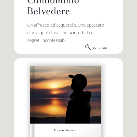
Condominio
Belvedere
Un affresco ad acquerello, uno spaccato
di vita quotidiana che si intorbida di
segreti inconfessabili.
continua