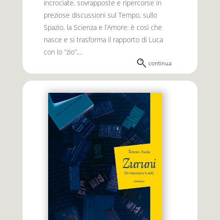
incro­ciate, sovrapposte e ripercorse in
prezio­se discussioni sul Tempo, sullo
Spazio, la Scienza e l’Amore: è così che
nasce e si trasforma il rapporto di Luca
con lo “zio”,...
continua