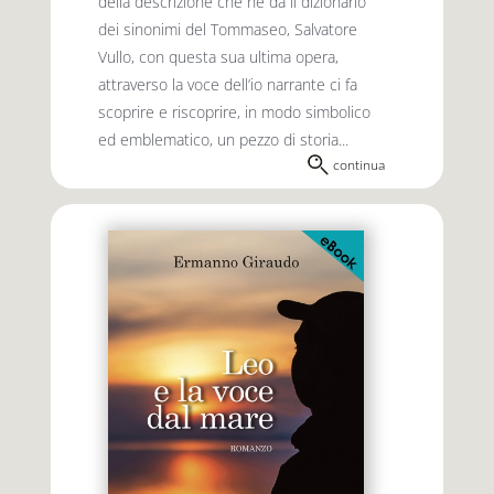
della descrizione che ne dà il dizionario
dei sinonimi del Tommaseo, Salvatore
Vullo, con questa sua ultima opera,
attraverso la voce dell’io narrante ci fa
scoprire e riscoprire, in modo simbolico
ed emblematico, un pezzo di storia...
continua