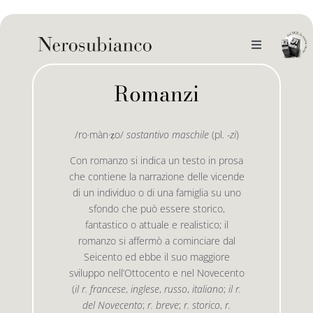
Skip
to
content
Toggle
Navigation
noi
Romanzi
il catalogo
/ro·màn·ẓo/
sostantivo maschile
(pl.
-zi
)
Con romanzo si indica un testo in prosa
gli autori
le bandiere le drizze
che contiene la narrazione delle vicende
di un individuo o di una famiglia su uno
sfondo che può essere storico,
e-book
le bandiere le bandiere in verticale
fantastico o attuale e realistico; il
romanzo si affermò a cominciare dal
Seicento ed ebbe il suo maggiore
outlet
le drizze
sviluppo nell’Ottocento e nel Novecento
(
il r. francese
,
inglese
,
russo
,
italiano
;
il r.
del Novecento
;
r. breve
;
r. storico
,
r.
contatti
le golette