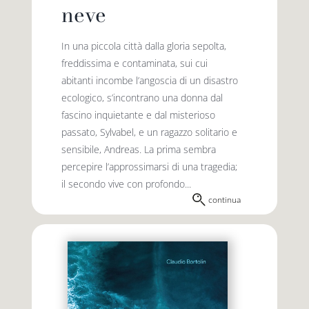
neve
In una piccola città dalla gloria sepolta,
freddissima e contaminata, sui cui
abitanti incombe l’angoscia di un disastro
ecologico, s’incontrano una donna dal
fascino inquietante e dal misterioso
passato, Sylvabel, e un ragazzo solitario e
sensibile, Andreas. La prima sembra
percepire l’approssimarsi di una tragedia;
il secondo vive con profondo...
continua