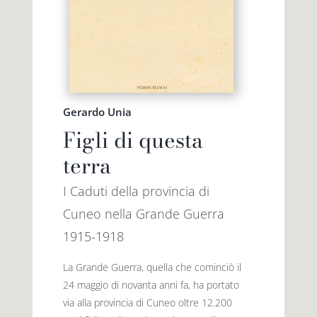
Premio letterario Giallovalle
le onde
il tuo carrello
il porto
Gerardo Unia
Search
Figli di questa
i traghetti
for:
terra
le zattere
I Caduti della provincia di
Cuneo nella Grande Guerra
i fuori collana
1915-1918
La Grande Guerra, quella che cominciò il
24 maggio di novanta anni fa, ha portato
via alla provincia di Cuneo oltre 12.200