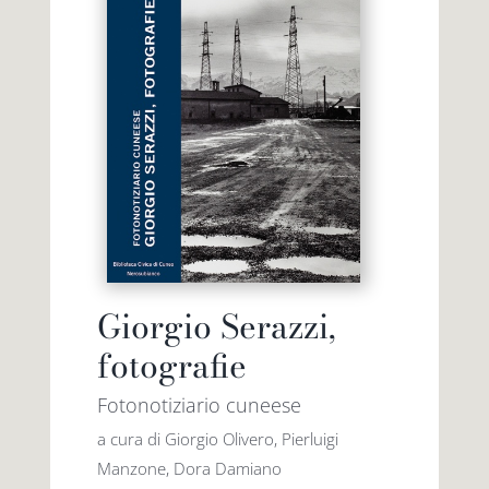
Giorgio Serazzi,
fotografie
Fotonotiziario cuneese
a cura di Giorgio Olivero, Pierluigi
Manzone, Dora Damiano