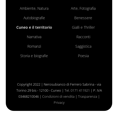
Ambiente, Natura
Arte, Fotografia
Autobiografie
Benessere
Cuneo e il territorio
Gialli e Thriller
Narrativa
Racconti
Romanzi
Saggistica
Storia e biografie
Poesia
Copyright 2022 | Nerosubianco di Ferrero Sabrina - via
Torino 29 bis - 12100 - Cuneo |
Tel. 0171 411921
| P. IVA
03468210046 |
Condizioni di vendita
|
Trasparenza
|
Privacy