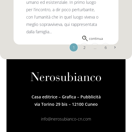
umano ed esistenziale. In primo luogo
per l’incontro, a dir poco perturbante,
con l’umanità che in quel luogo viveva o
meglio sopravviveva, qui rappresentata
dalla famiglia...
continua
1
2
…
6
Casa editrice – Grafica – Pubblicità
via Torino 29 bis – 12100 Cuneo
info@nerosubianco-cn.com