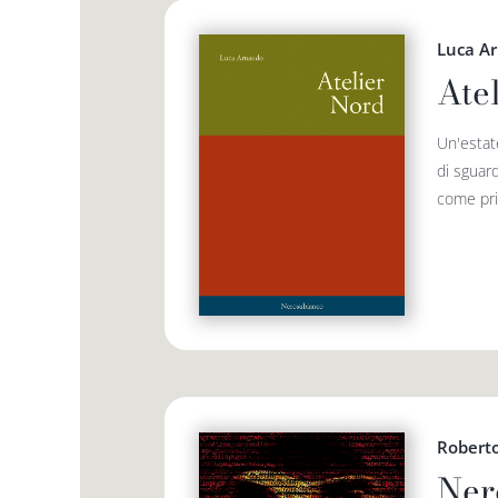
Luca A
Ate
Un'estat
di sguard
come pri
Roberto
Ner