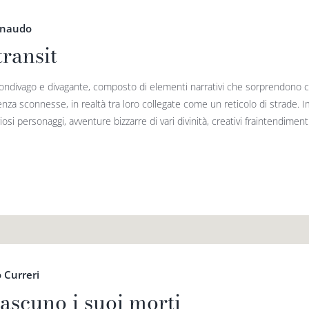
rnaudo
transit
 ondivago e divagante, composto di elementi narrativi che sorprendono c
enza sconnesse, in realtà tra loro collegate come un reticolo di strade. Imp
iosi personaggi, avventure bizzarre di vari divinità, creativi fraintendimenti 
 Curreri
ascuno i suoi morti