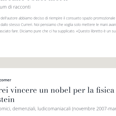
um di racconti
o dell'autore abbiamo deciso di riempire il consueto spazio promozionale
a dallo stesso Curreri. Noi pensiamo che voglia solo mettere le mani ava
sciato fare. Diciamo pure che ci ha supplicato. «Questo libretto è un suic
lcomer
rei vincere un nobel per la fisic
stein
omici, demenziali, ludicomaniacali (novembre 2007-ma