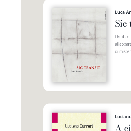
Luca A
Sic 
Un libro
all’appar
di mister
Luciano
A ci