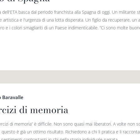
 dell'ETA basca dal periodo franchista alla Spagna di oggi. Un militante st
 artistica e l'urgenza di una lotta disperata. Un figlio da recuperare, un 
o e i colori smaglianti di un Paese indimenticabile. “Ci sono molte buone
 Baravalle
rcizi di memoria
rcizi di memoria” è difficile. Non sono quasi mai liberatori. A volte non so
 questo è già un ottimo risultato. Richiedono a chi li pratica e li racco
sentimenti contrastanti in chi nella storia individuale narrata...