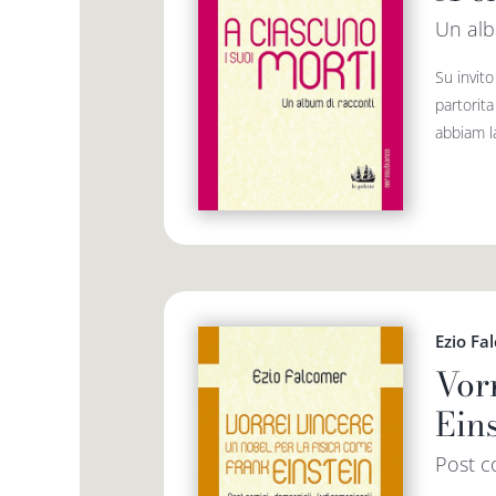
Un alb
Su invit
partorit
abbiam la
Ezio Fa
Vor
Ein
Post c