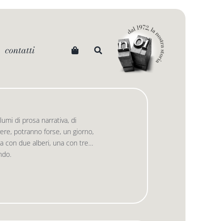
contatti
umi di prosa narrativa, di
vere, potranno forse, un giorno,
na con due alberi, una con tre…
ndo.