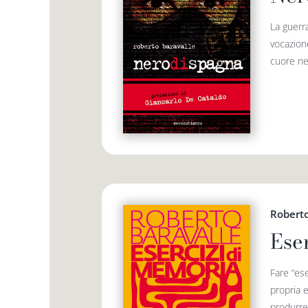
La guerra
vocazione
cuore ner
Roberto
Ese
Fare “ese
propria e
produrre 