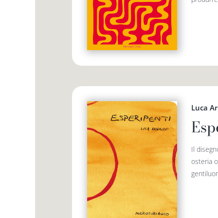
Luca A
Esp
Il disegn
osteria 
gentiluom