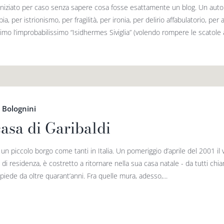
iniziato per caso senza sapere cosa fosse esattamente un blog. Un autor
ia, per istrionismo, per fragilità, per ironia, per delirio affabulatorio, p
mo l’improbabilissimo “Isidhermes Siviglia” (volendo rompere le scatole a
 Bolognini
casa di Garibaldi
un piccolo borgo come tanti in Italia. Un pomeriggio d’aprile del 2001 il v
 di residenza, è costretto a ritornare nella sua casa natale - da tutti chi
iede da oltre quarant’anni. Fra quelle mura, adesso,...