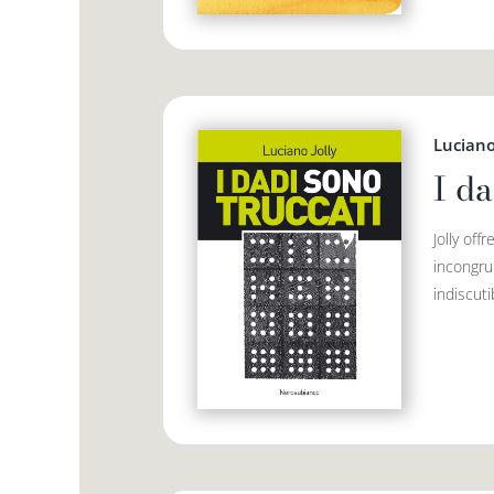
Luciano
I da
Jolly off
incongrui
indiscut