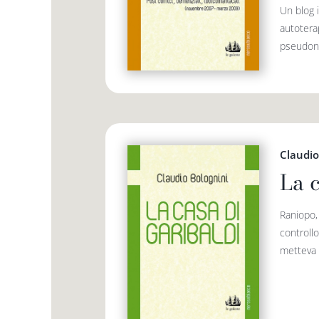
Un blog 
autoterap
pseudoni
Claudio
La 
Raniopo, 
controllo
metteva p