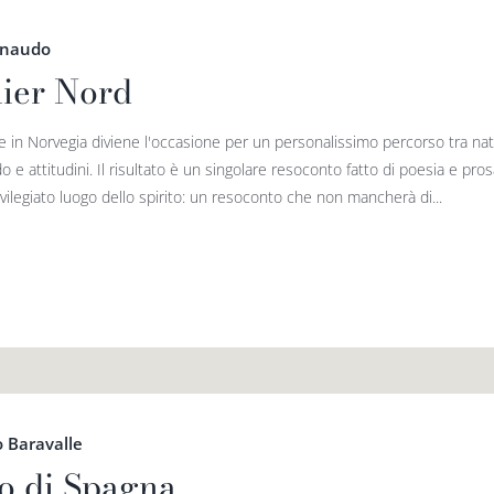
rnaudo
lier Nord
e in Norvegia diviene l'occasione per un personalissimo percorso tra natu
o e attitudini. Il risultato è un singolare resoconto fatto di poesia e pro
vilegiato luogo dello spirito: un resoconto che non mancherà di...
 Baravalle
o di Spagna