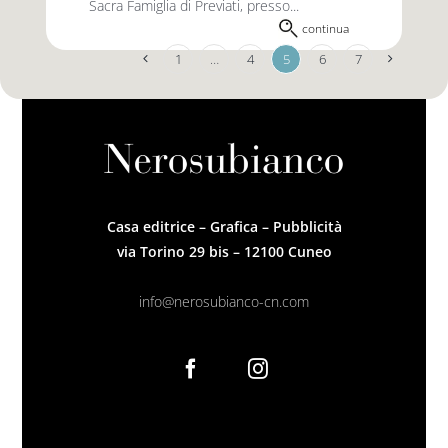
Sacra Famiglia di Previati, presso...
continua
1
…
4
5
6
7
Casa editrice – Grafica – Pubblicità
via Torino 29 bis – 12100 Cuneo
info@nerosubianco-cn.com