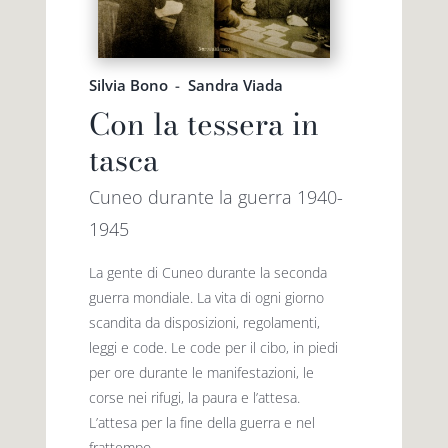
Premio letterario Giallovalle
le onde
Silvia Bono
-
Sandra Viada
Con la tessera in
il tuo carrello
il porto
tasca
Search
i traghetti
Cuneo durante la guerra 1940-
for:
1945
le zattere
La gente di Cuneo durante la seconda
guerra mondiale. La vita di ogni giorno
scandita da disposizioni, regolamenti,
i fuori collana
leggi e code. Le code per il cibo, in piedi
per ore durante le manifestazioni, le
corse nei rifugi, la paura e l’attesa.
L’attesa per la fine della guerra e nel
frattempo...