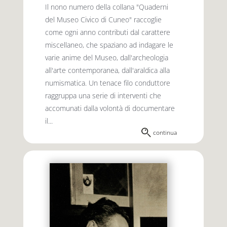
Il nono numero della collana "Quaderni
del Museo Civico di Cuneo" raccoglie
come ogni anno contributi dal carattere
miscellaneo, che spaziano ad indagare le
varie anime del Museo, dall'archeologia
all'arte contemporanea, dall'araldica alla
numismatica. Un tenace filo conduttore
raggruppa una serie di interventi che
accomunati dalla volontà di documentare
il...
continua