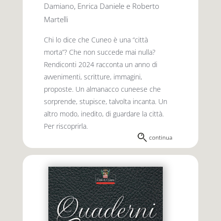
Damiano, Enrica Daniele e Roberto
Martelli
Chi lo dice che Cuneo è una “città
morta”? Che non succede mai nulla?
Rendiconti 2024 racconta un anno di
avvenimenti, scritture, immagini,
proposte. Un almanacco cuneese che
sorprende, stupisce, talvolta incanta. Un
altro modo, inedito, di guardare la città.
Per riscoprirla.
continua