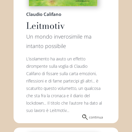
Claudio Califano
Premio letterario Giallovalle
le onde
Leitmotiv
Un mondo inverosimile ma
il tuo carrello
il porto
intanto possibile
Search
i traghetti
L’isolamento ha avuto un effetto
for:
dirompente sulla voglia di Claudio
Califano di fissare sulla carta emozioni,
le zattere
riflessioni e di farne partecipi gli altri... è
scaturito questo volumetto, un qualcosa
che sta fra la cronaca e il diario del
i fuori collana
lockdown... Il titolo che l’autore ha dato al
suo lavoro è Leitmotiv...
continua