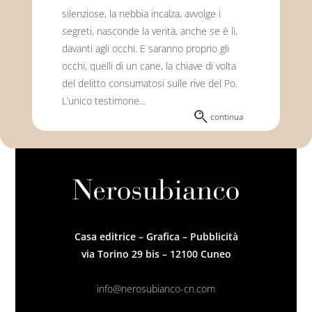
silenziose, la nebbia incalza, avvolge i
segreti, nasconde la verità, anche se è lì,
davanti agli occhi. E saranno proprio gli
occhi, quelli di un cane, la chiave di volta
del delitto consumatosi sulle rive del Po.
L’unico testimone...
continua
Casa editrice – Grafica – Pubblicità
via Torino 29 bis – 12100 Cuneo
info@nerosubianco-cn.com