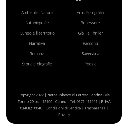
Ambiente, Natura
Arte, Fotografia
Autobiografie
Benessere
Cuneo e il territorio
Gialli e Thriller
Narrativa
Racconti
Romanzi
Saggistica
Storia e biografie
Poesia
Copyright 2022 | Nerosubianco di Ferrero Sabrina - via
Torino 29 bis - 12100 - Cuneo |
Tel. 0171 411921
| P. IVA
03468210046 |
Condizioni di vendita
|
Trasparenza
|
Privacy