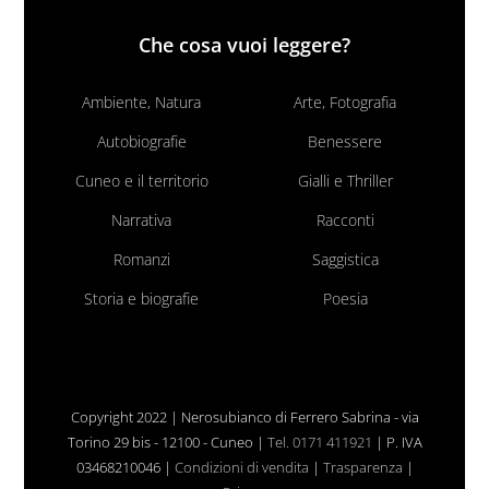
Che cosa vuoi leggere?
Ambiente, Natura
Arte, Fotografia
Autobiografie
Benessere
Cuneo e il territorio
Gialli e Thriller
Narrativa
Racconti
Romanzi
Saggistica
Storia e biografie
Poesia
Copyright 2022 | Nerosubianco di Ferrero Sabrina - via
Torino 29 bis - 12100 - Cuneo |
Tel. 0171 411921
| P. IVA
03468210046 |
Condizioni di vendita
|
Trasparenza
|