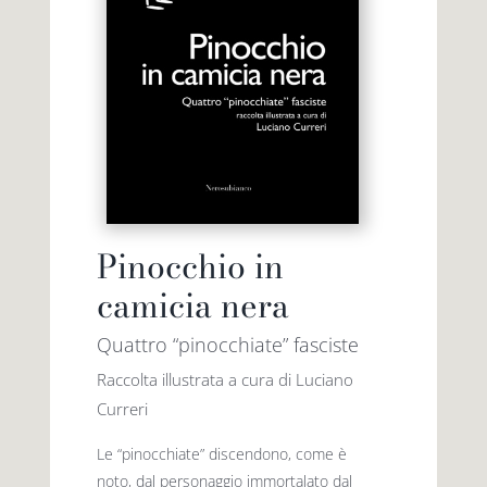
Pinocchio in
camicia nera
Quattro “pinocchiate” fasciste
Raccolta illustrata a cura di Luciano
Curreri
Le “pinocchiate” discendono, come è
noto, dal personaggio immortalato dal