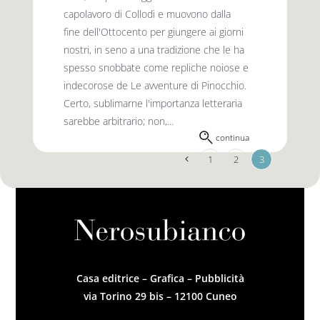
capolavoro di Collodi e muovono dalla
fine dell'Ottocento per giungere ai giorni
nostri, in seno a una tradizione che le ha
spesso snobbate come repliche noiose e
indecorose de Le avventure di Pinocchio.
Certo, sublimarne l'importanza letteraria
sarebbe arbitrario; non,...
continua
1
2
3
Casa editrice – Grafica – Pubblicità
via Torino 29 bis – 12100 Cuneo