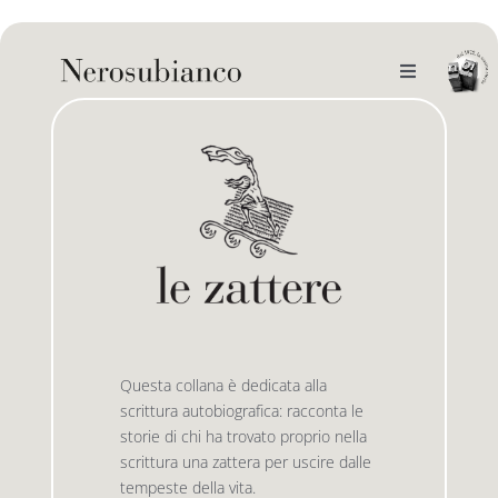
Skip
to
content
Toggle
Navigation
noi
il catalogo
gli autori
le bandiere le drizze
e-book
le bandiere le bandiere in verticale
Questa collana è dedicata alla
scrittura autobiografica: racconta le
outlet
le drizze
storie di chi ha trovato proprio nella
scrittura una zattera per uscire dalle
tempeste della vita.
contatti
le golette