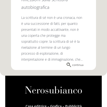
autobiografica
La scrittura di sé non è una cronaca, non
è una successione di fatti, per quanto
presentati in modo accattivante, non è
una ­coperta che protegge ma
soprattutto copre: la scrittura di sé è la
rivelazione al termine di un lungo
processo di esplorazione, di
interpretazione e di immaginazione, che...
continua
Casa editrice – Grafica – Pubblicità