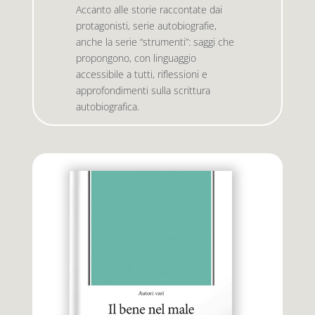
Accanto alle storie raccontate dai
protagonisti, serie autobiografie,
anche la serie “strumenti”: saggi che
Premio letterario Giallovalle
le onde
propongono, con linguaggio
accessibile a tutti, riflessioni e
il tuo carrello
il porto
approfondimenti sulla scrittura
autobiografica.
Search
i traghetti
for:
le zattere
i fuori collana