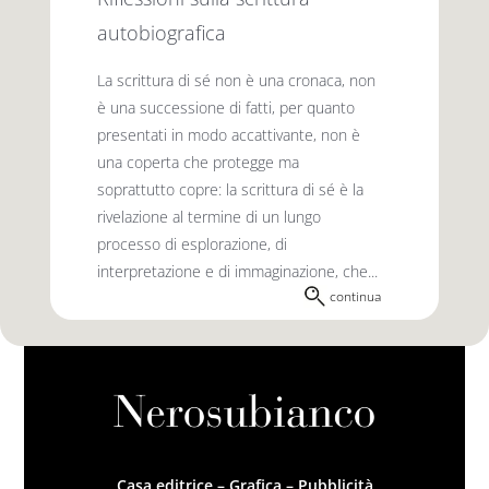
autobiografica
La scrittura di sé non è una cronaca, non
è una successione di fatti, per quanto
presentati in modo accattivante, non è
una ­coperta che protegge ma
soprattutto copre: la scrittura di sé è la
rivelazione al termine di un lungo
processo di esplorazione, di
interpretazione e di immaginazione, che...
continua
Casa editrice – Grafica – Pubblicità