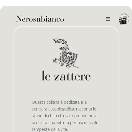
Skip
to
content
Toggle
Navigation
noi
il catalogo
gli autori
le bandiere le drizze
e-book
le bandiere le bandiere in verticale
Questa collana è dedicata alla
scrittura autobiografica: racconta le
outlet
le drizze
storie di chi ha trovato proprio nella
scrittura una zattera per uscire dalle
tempeste della vita.
contatti
le golette