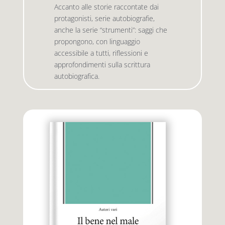
Accanto alle storie raccontate dai
protagonisti, serie autobiografie,
anche la serie “strumenti”: saggi che
Premio letterario Giallovalle
le onde
propongono, con linguaggio
accessibile a tutti, riflessioni e
il tuo carrello
il porto
approfondimenti sulla scrittura
autobiografica.
Search
i traghetti
for:
le zattere
i fuori collana