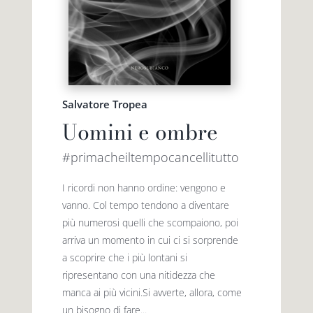
Salvatore Tropea
Uomini e ombre
#primacheiltempocancellitutto
I ricordi non hanno ordine: vengono e
vanno. Col tempo tendono a diventare
più numerosi quelli che scompaiono, poi
arriva un momento in cui ci si sorprende
a scoprire che i più lontani si
ripresentano con una nitidezza che
manca ai più vicini.Si avverte, allora, come
un bisogno di fare...