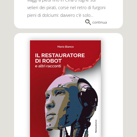
velieri dei pirati, corse nel retro di furgoni
pieni di dolciumi: davvero c’è solo...
continua