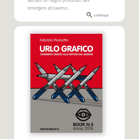
lasciato un segno profondo; farli
emergere attraverso...
continua