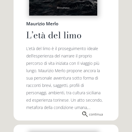
Premio letterario Giallovalle
le onde
Maurizio Merlo
L’età del limo
il tuo carrello
il porto
L’età del limo è il proseguimento ideale
Search
dell’esperienza del narrare il proprio
i traghetti
for:
percorso di vita iniziata con Il viaggio più
lungo. Maurizio Merlo propone ancora la
le zattere
sua personale avventura sotto forma di
racconti brevi, saggetti, profili di
personaggi, ambienti, tra cultura siciliana
i fuori collana
ed esperienza torinese. Un atto secondo,
metafora della condizione umana,...
continua