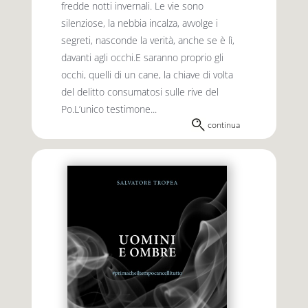
fredde notti invernali. Le vie sono
silenziose, la nebbia incalza, avvolge i
segreti, nasconde la verità, anche se è lì,
davanti agli occhi.E saranno proprio gli
occhi, quelli di un cane, la chiave di volta
del delitto consumatosi sulle rive del
Po.L’unico testimone...
continua