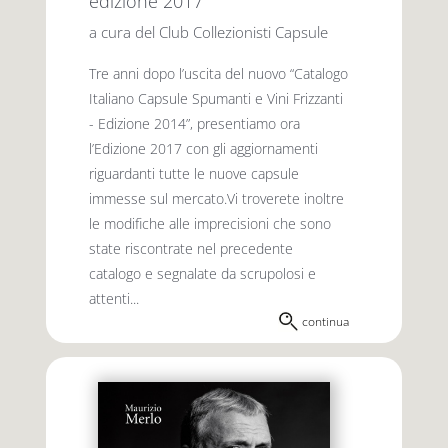
edizione 2017
a cura del Club Collezionisti Capsule
Tre anni dopo l’uscita del nuovo “Catalogo
Italiano Capsule Spumanti e Vini Frizzanti
- Edizione 2014”, presentiamo ora
l’Edizione 2017 con gli aggiornamenti
riguardanti tutte le nuove capsule
immesse sul mercato.Vi troverete inoltre
le modifiche alle imprecisioni che sono
state riscontrate nel precedente
catalogo e segnalate da scrupolosi e
attenti...
continua