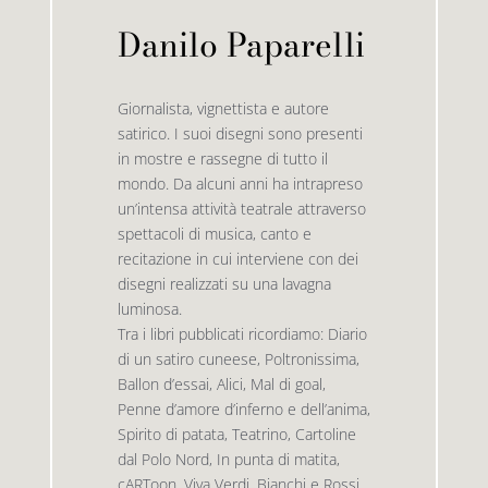
Danilo Paparelli
Premio letterario Giallovalle
le onde
Giornalista, vignettista e autore
satirico. I suoi disegni sono presenti
il tuo carrello
il porto
in mostre e rassegne di tutto il
mondo. Da alcuni anni ha intrapreso
Search
un’intensa attività teatrale attraverso
i traghetti
for:
spettacoli di musica, canto e
recitazione in cui interviene con dei
le zattere
disegni realizzati su una lavagna
luminosa.
Tra i libri pubblicati ricordiamo: Diario
i fuori collana
di un satiro cuneese, Poltronissima,
Ballon d’essai, Alici, Mal di goal,
Penne d’amore d’inferno e dell’anima,
Spirito di patata, Teatrino, Cartoline
dal Polo Nord, In punta di matita,
cARToon, Viva Verdi, Bianchi e Rossi.