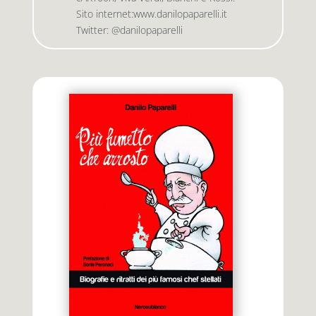
Sito internet:www.danilopaparelli.it
Twitter: @danilopaparelli