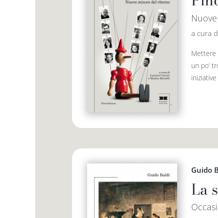
Pin
Nuove 
a cura d
Mettere 
un po’ tr
iniziativ
Guido B
La 
Occasi