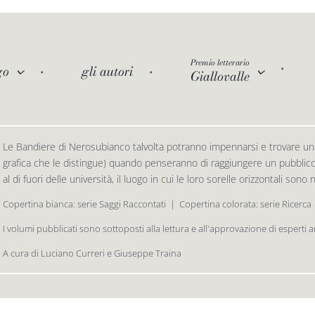
Premio letterario
go
gli autori
Giallovalle
Le Bandiere di Nerosubianco talvolta potranno impennarsi e trovare una
grafica che le distingue) quando penseranno di raggiungere un pubblico d
al di fuori delle università, il luogo in cui le loro sorelle orizzontali sono
Copertina bianca: serie Saggi Raccontati  |  Copertina colorata: serie Ricerca
I volumi pubblicati sono sottoposti alla lettura e all'approvazione di esperti 
A cura di Luciano Curreri e Giuseppe Traina