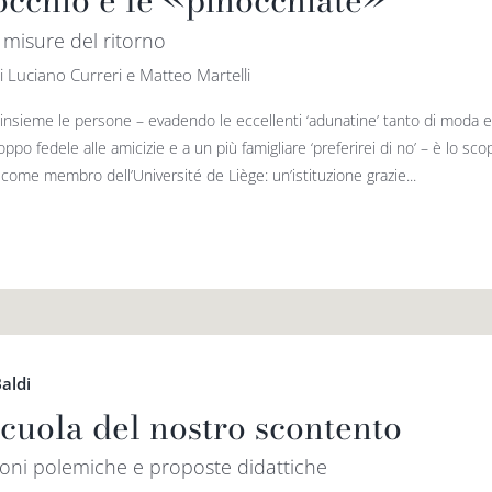
occhio e le «pinocchiate»
misure del ritorno
i Luciano Curreri e Matteo Martelli
insieme le persone – evadendo le eccellenti ‘adunatine’ tanto di moda e 
oppo fedele alle amicizie e a un più famigliare ‘preferirei di no’ – è lo sco
e come membro dell’Université de Liège: un’istituzione grazie...
aldi
scuola del nostro scontento
oni polemiche e proposte didattiche