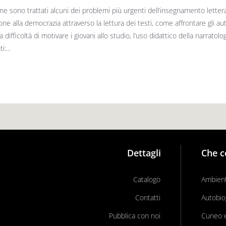
me sono trattati alcuni dei problemi più urgenti dell’insegnamento letter
one alla democrazia attraverso la lettura dei testi, come affrontare gli a
 la difficoltà di motivare i giovani allo studio, l’uso didattico della narrato
:...
Dettagli
Che c
Catalogo
Ambient
Contatti
Autobio
Pubblica con noi
Cuneo e 