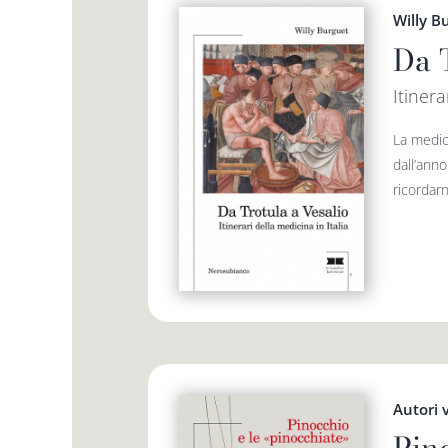
Willy B
Da 
Itinera
La medic
dall’ann
ricordarn
Autori 