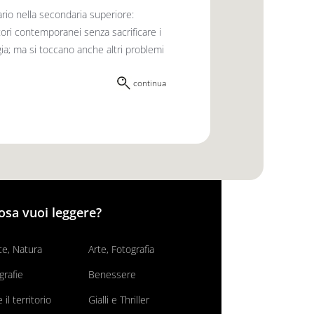
ario nella secondaria superiore:
utori contemporanei senza sacrificare i
logia; ma si toccano anche altri problemi
continua
osa vuoi leggere?
e, Natura
Arte, Fotografia
grafie
Benessere
il territorio
Gialli e Thriller