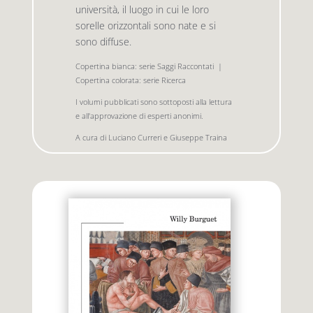
università, il luogo in cui le loro
sorelle orizzontali sono nate e si
sono diffuse.
Premio letterario Giallovalle
le onde
Copertina bianca: serie Saggi Raccontati  |  
Copertina colorata: serie Ricerca
il tuo carrello
il porto
I volumi pubblicati sono sottoposti alla lettura 
e all'approvazione di esperti anonimi.
Search
i traghetti
A cura di Luciano Curreri e Giuseppe Traina
for:
le zattere
i fuori collana