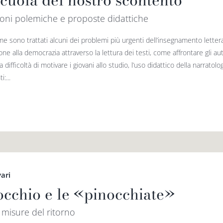
scuola del nostro scontento
oni polemiche e proposte didattiche
me sono trattati alcuni dei problemi più urgenti dell’insegnamento letter
one alla democrazia attraverso la lettura dei testi, come affrontare gli a
 la difficoltà di motivare i giovani allo studio, l’uso didattico della narrato
:...
vari
occhio e le «pinocchiate»
misure del ritorno