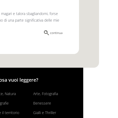
magari e talora sbagliandomi, forse
po di una parte significativa delle mie
continua
osa vuoi leggere?
e, Natura
Arte, Fotografia
grafie
Benessere
il territorio
Gialli e Thriller