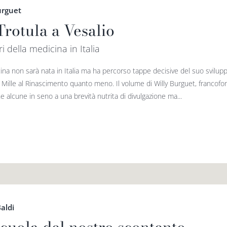
urguet
Trotula a Vesalio
ri della medicina in Italia
ina non sarà nata in Italia ma ha percorso tappe decisive del suo svilup
o Mille al Rinascimento quanto meno. Il volume di Willy Burguet, francofo
e alcune in seno a una brevità nutrita di divulgazione ma...
aldi