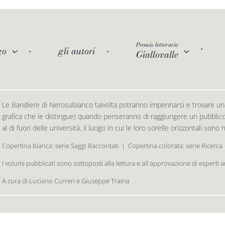
Premio letterario
go
gli autori
Giallovalle
Le Bandiere di Nerosubianco talvolta potranno impennarsi e trovare una
grafica che le distingue) quando penseranno di raggiungere un pubblico d
al di fuori delle università, il luogo in cui le loro sorelle orizzontali sono
Copertina bianca: serie Saggi Raccontati  |  Copertina colorata: serie Ricerca
I volumi pubblicati sono sottoposti alla lettura e all'approvazione di esperti 
A cura di Luciano Curreri e Giuseppe Traina