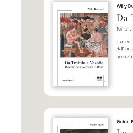
Willy B
Da 
Itinera
La medic
dall’ann
ricordarn
Guido B