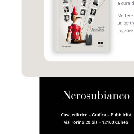
a cura d
Mettere 
un po’ tr
iniziativ
Casa editrice – Grafica – Pubblicità
via Torino 29 bis – 12100 Cuneo