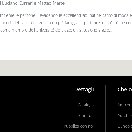
i Luciano Curreri e Matteo Martelli
insieme le persone – evadendo le eccellenti ‘adunatine’ tanto di moda e 
oppo fedele alle amicizie e a un più famigliare ‘preferirei di no’ – è lo sco
e come membro dell’Université de Liège: un’istituzione grazie...
Dettagli
Che c
Catalogo
Ambient
Contatti
Autobio
Pubblica con noi
Cuneo e 