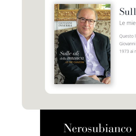
Sull
Le mie
Questo l
Giovanni
1973 ai n