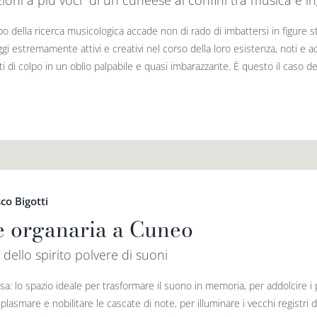
zioni a più voci” di un cuneese ai confini tra musica e 
 della ricerca musicologica accade non di rado di imbattersi in figure st
i estremamente attivi e creativi nel corso della loro esistenza, noti e acc
ti di colpo in un oblìo palpabile e quasi imbarazzante. È questo il caso de
co Bigotti
e organaria a Cuneo
 dello spirito polvere di suoni
a: lo spazio ideale per trasformare il suono in memoria, per addolcire i 
plasmare e nobilitare le cascate di note, per illuminare i vecchi registri 