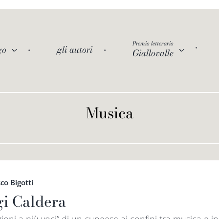
Premio letterario
go
gli autori
Giallovalle
Musica
co Bigotti
gi Caldera