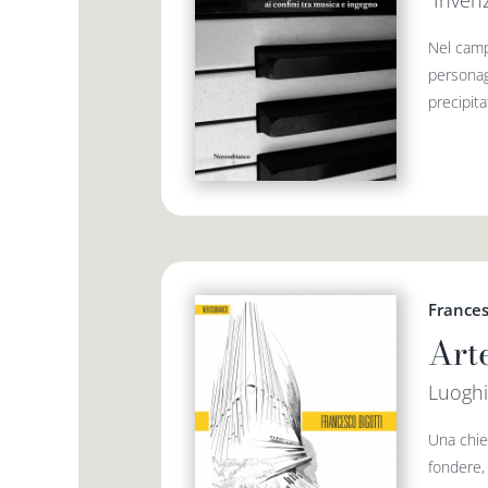
“Inven
Nel campo
personagg
precipita
Frances
Art
Luoghi
Una chies
fondere, 