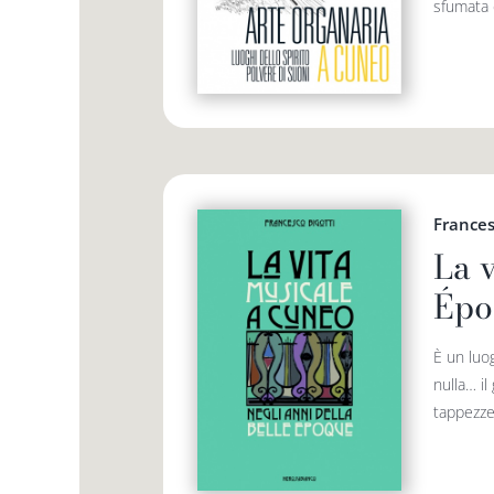
sfumata 
Frances
La 
Épo
È un luo
nulla… il
tappezzer