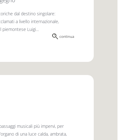
ingegno
oriche dal destino singolare:
lamati a livello internazionale,
l piemontese Luigi...
continua
passaggi musicali più impervi, per
d’organo di una luce calda, ambrata,