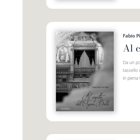
Fabio Pi
Al 
Da un po
tassello 
in piena