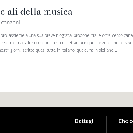
e ali della musica
 canzoni
ibro, assieme a una sua breve biografia, propone, tra le oltre cento canz
 Inserra, una selezione con i testi di settantacinque canzoni, che attrav
ostri giorni, scritte quasi tutte in italiano, qualcuna in siciliano,...
Dettagli
Che c