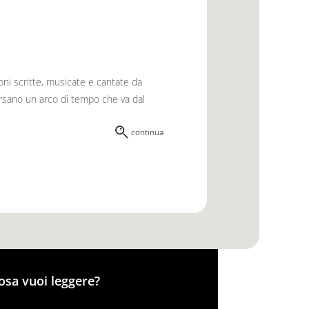
oni scritte, musicate e cantate da
ersano un arco di tempo che va dal
continua
osa vuoi leggere?