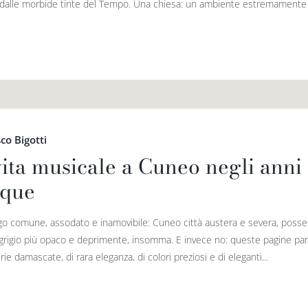
dalle morbide tinte del Tempo. Una chiesa: un ambiente estremamente s
co Bigotti
vita musicale a Cuneo negli anni 
que
go comune, assodato e inamovibile: Cuneo città austera e severa, poss
 grigio più opaco e deprimente, insomma. E invece no: queste pagine parlano
ie damascate, di rara eleganza, di colori preziosi e di eleganti...