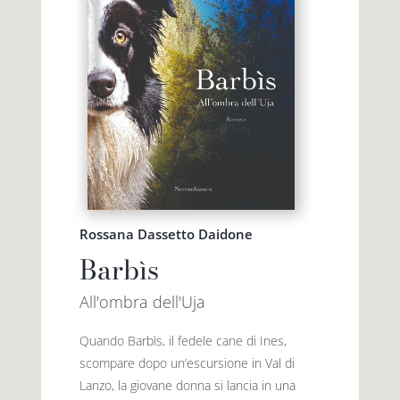
Rossana Dassetto Daidone
Barbìs
All'ombra dell'Uja
Quando Barbìs, il fedele cane di Ines,
scompare dopo un’escursione in Val di
Lanzo, la giovane donna si lancia in una