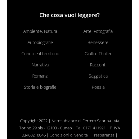
Che cosa vuoi leggere?
Ambiente, Natura
Arte, Fotografia
Autobiografie
Benessere
Cuneo e il territorio
Gialli e Thriller
Narrativa
Racconti
Romanzi
Saggistica
Storia e biografie
Poesia
Copyright 2022 | Nerosubianco di Ferrero Sabrina - via
Torino 29 bis - 12100 - Cuneo |
Tel. 0171 411921
| P. IVA
03468210046 |
Condizioni di vendita
|
Trasparenza
|