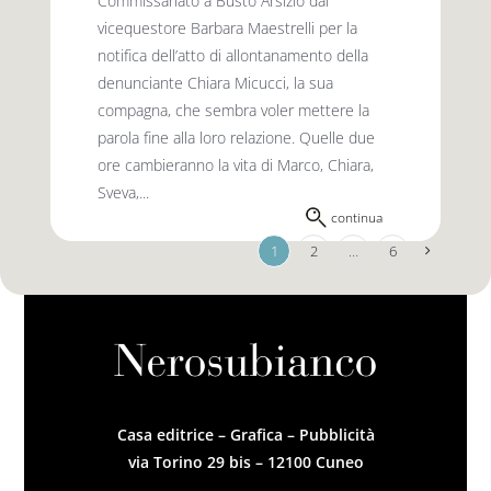
Commissariato a Busto Arsizio dal
vicequestore Barbara Maestrelli per la
notifica dell’atto di allontanamento della
denunciante Chiara Micucci, la sua
compagna, che sembra voler mettere la
parola fine alla loro relazione. Quelle due
ore cambieranno la vita di Marco, Chiara,
Sveva,...
continua
1
2
…
6
Casa editrice – Grafica – Pubblicità
via Torino 29 bis – 12100 Cuneo