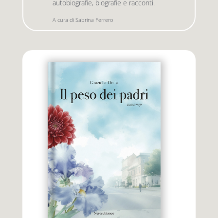
autobiografie, biografie e racconti.
A cura di Sabrina Ferrero
Premio letterario Giallovalle
le onde
il tuo carrello
il porto
Search
i traghetti
for:
le zattere
i fuori collana