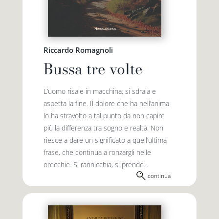
Riccardo Romagnoli
Bussa tre volte
L’uomo risale in macchina, si sdraia e
aspetta la fine. Il dolore che ha nell’anima
lo ha stravolto a tal punto da non capire
più la differenza tra sogno e realtà. Non
riesce a dare un significato a quell’ultima
frase, che continua a ronzargli nelle
orecchie. Si rannicchia, si prende...
continua