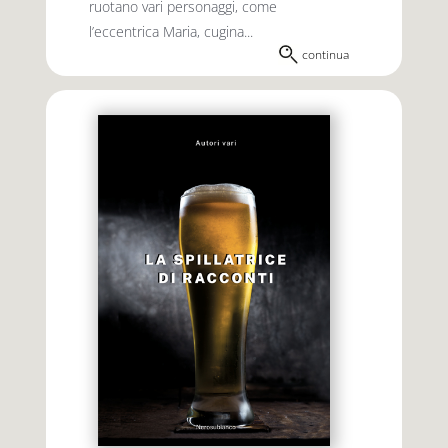
ruotano vari personaggi, come
l’eccentrica Maria, cugina...
continua